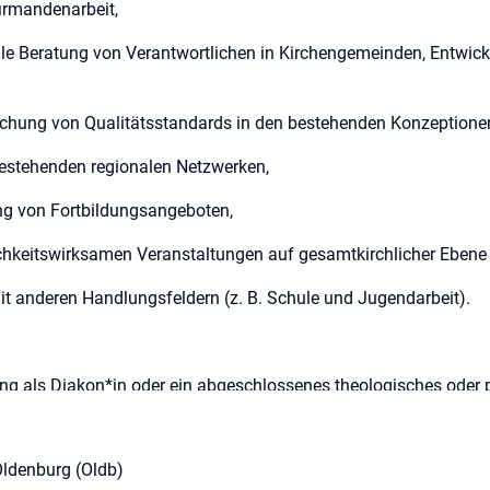
irmandenarbeit,
elle Beratung von Verantwortlichen in Kirchengemeinden, Entwi
achung von Qualitätsstandards in den bestehenden Konzeptione
bestehenden regionalen Netzwerken,
ng von Fortbildungsangeboten,
ichkeitswirksamen Veranstaltungen auf gesamtkirchlicher Ebene
mit anderen Handlungsfeldern (z. B. Schule und Jugendarbeit).
ng als Diakon*in oder ein abgeschlossenes theologisches oder
 theologischer oder religionspädagogischer Qualifikation und
in haben, oder die Bereitschaft mitbringen, diese zu erwerben,
ldenburg (Oldb)