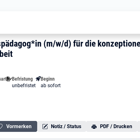
Diakon*in /Religionspädagog*in (m/
ionspädagog*in (m/w/d) für di
nspädagog*in (m/w/d) für die konze
spädagog*in (m/w/d) für die konzeptione
beit
sart
Befristung
Beginn
unbefristet
ab sofort
Vormerken
Notiz / Status
PDF / Drucken