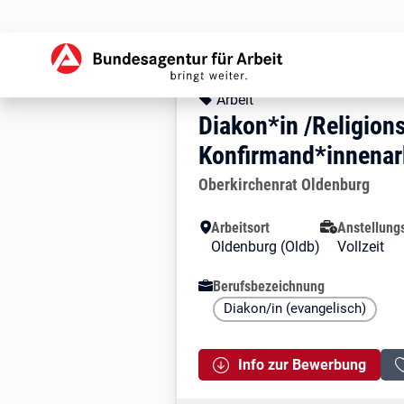
Zur Jobsuche Startseite
Stellendetails zu: 
Diakon*in /Relig
Diakon*in /Religio
Kopfbereich
Angebotsart:
Arbeit
Diakon*in /Religion
Konfirmand*innenar
Arbeitgeber:
Oberkirchenrat Oldenburg
Besondere Merkmale
Arbeitsort
Anstellung
Oldenburg (Oldb)
Vollzeit
Berufsbezeichnung
Diakon/in (evangelisch)
Info zur Bewerbung