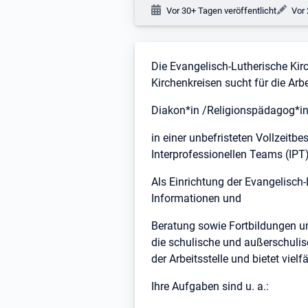
Veröffentlichungsdatum:
Änd
Vor 30+ Tagen veröffentlicht
Vor 
Stellenbeschreibung
Die Evangelisch-Lutherische Kir
Kirchenkreisen sucht für die Ar
Diakon*in /Religionspädagog*in
in einer unbefristeten Vollzeitb
Interprofessionellen Teams (IPT
Als Einrichtung der Evangelisch-
Informationen und
Beratung sowie Fortbildungen und
die schulische und außerschulisc
der Arbeitsstelle und bietet vie
Ihre Aufgaben sind u. a.: