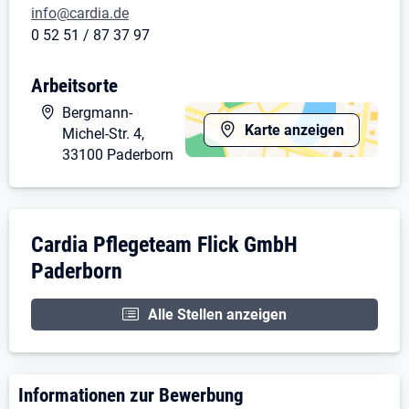
info@cardia.de
0 52 51 / 87 37 97
Arbeitsorte
Bergmann-
Karte anzeigen
Michel-Str. 4,
33100 Paderborn
Unternehmensdarstellung: Cardia Pfleget
Cardia Pflegeteam Flick GmbH
Paderborn
Alle Stellen anzeigen
Informationen zur Bewerbung