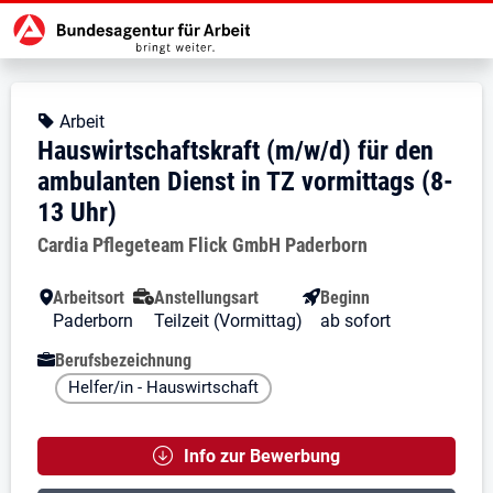
Zur Jobsuche Startseite
Stellendetails zu: Hauswirtschaft
Hauswirtschaftskraft (m/w/d)
Hauswirtschaftskraft (m/w/d) für 
Kopfbereich
Angebotsart:
Arbeit
Hauswirtschaftskraft (m/w/d) für den
ambulanten Dienst in TZ vormittags (8-
13 Uhr)
Arbeitgeber:
Cardia Pflegeteam Flick GmbH Paderborn
Besondere Merkmale
Arbeitsort
Anstellungsart
Beginn
Paderborn
Teilzeit (Vormittag)
ab sofort
Berufsbezeichnung
Helfer/in - Hauswirtschaft
Info zur Bewerbung