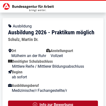
Zur Jobsuche Startseite
Stellendetails zu: Ausbildung 202
Ausbildung 2026 - Praktikum
Ausbildung 2026 - Praktikum mög
Kopfbereich
Angebotsart:
Ausbildung
Ausbildung 2026 - Praktikum möglich
Arbeitgeber:
Schulz, Martin Dr.
Besondere Merkmale
Ort
Anstellungsart
Mülheim an der Ruhr
Vollzeit
Benötigter Schulabschluss
Mittlere Reife / Mittlerer Bildungsabschluss
Beginn
ab sofort
Ausbildungsberuf
Medizinische/r Fachangestellte/r
Info zur Bewerbung