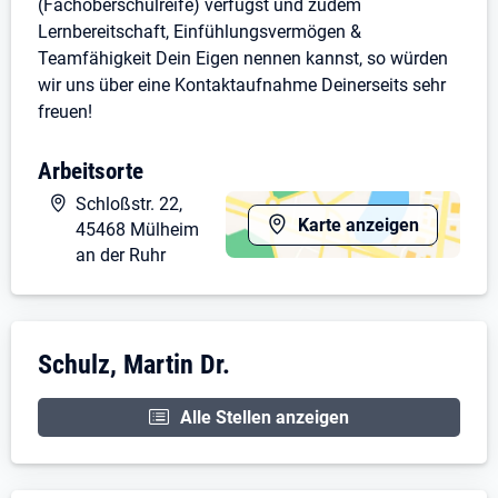
(Fachoberschulreife) verfügst und zudem
Lernbereitschaft, Einfühlungsvermögen &
Teamfähigkeit Dein Eigen nennen kannst, so würden
wir uns über eine Kontaktaufnahme Deinerseits sehr
freuen!
Die Berufsschule wird grds. in Mülheim an der Ruhr
Arbeitsorte
(Berufskolleg Lehnerstr.) besucht; auf Wunsch kann
Schloßstr. 22,
aber auch ein Berufsschulbesuch in z. B. Oberhausen
Karte anzeigen
45468 Mülheim
erfolgen.
an der Ruhr
Mehr zu uns findest Du auch hier:
www.praxis-
mh.de
Unternehmensdarstellung: Schulz, Martin D
Wir freuen uns auf Deine Bewerbung!
Schulz, Martin Dr.
Alle Stellen anzeigen