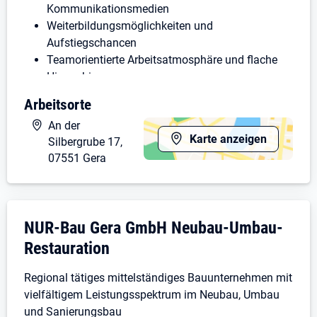
Kommunikationsmedien
Weiterbildungsmöglichkeiten und
Aufstiegschancen
Teamorientierte Arbeitsatmosphäre und flache
Hierarchien
Arbeitsorte
Bei Interesse bewerben Sie sich bitte schriftlich, per E-
Mail oder vereinbaren Sie telefonisch einen
An der
Vorstellungstermin.
Karte anzeigen
Silbergrube 17,
07551 Gera
Weitere Informationen zum Unternehmen finden Sie
unter
www.nur-bau.de
.
Unternehmensdarstellung: NUR-Bau Gera
NUR-Bau Gera GmbH Neubau-Umbau-
Restauration
Regional tätiges mittelständiges Bauunternehmen mit
vielfältigem Leistungsspektrum im Neubau, Umbau
und Sanierungsbau