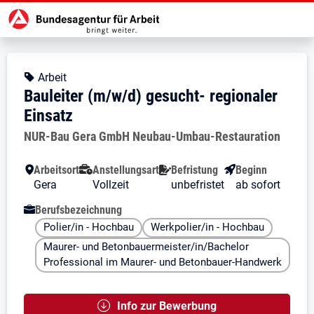
Zur Jobsuche Startseite
Stellendetails zu: Bauleiter (m/w/
Bauleiter (m/w/d) gesucht- re
Bauleiter (m/w/d) gesucht- region
Kopfbereich
Angebotsart:
Arbeit
Bauleiter (m/w/d) gesucht- regionaler
Einsatz
Arbeitgeber:
NUR-Bau Gera GmbH Neubau-Umbau-Restauration
Besondere Merkmale
Arbeitsort
Anstellungsart
Befristung
Beginn
Gera
Vollzeit
unbefristet
ab sofort
Berufsbezeichnung
Polier/in - Hochbau
Werkpolier/in - Hochbau
Maurer- und Betonbauermeister/in/Bachelor
Professional im Maurer- und Betonbauer-Handwerk
Info zur Bewerbung