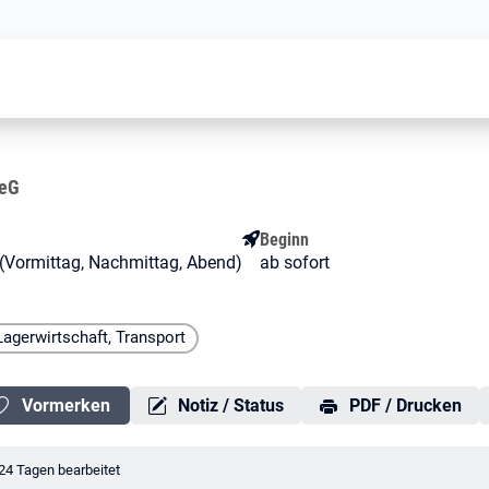
Lagerist (M/W/D)
)
 eG
Beginn
it (Vormittag, Nachmittag, Abend)
ab sofort
 Lagerwirtschaft, Transport
Vormerken
Notiz / Status
PDF / Drucken
erungsdatum:
24 Tagen bearbeitet