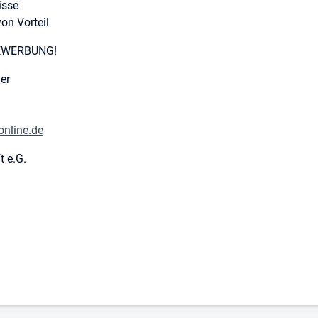
isse
on Vorteil
BEWERBUNG!
er
online.de
 e.G.