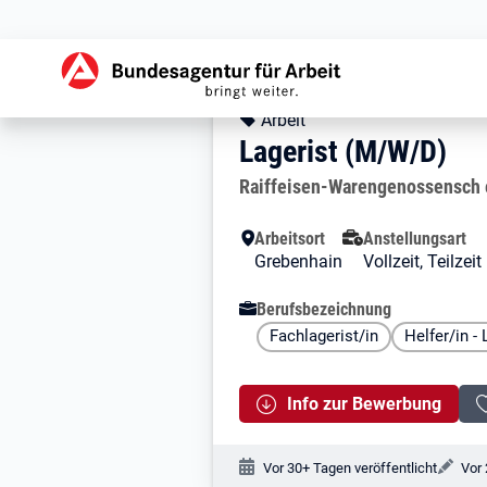
Zur Jobsuche Startseite
Stellendetails zu: 
Lagerist (M/W/D
Lagerist (M/W/D)
Kopfbereich
Angebotsart:
Arbeit
Lagerist (M/W/D)
Arbeitgeber:
Raiffeisen-Warengenossensch
Besondere Merkmale
Arbeitsort
Anstellungsart
Grebenhain
Vollzeit, Teilze
Berufsbezeichnung
Fachlagerist/in
Helfer/in -
Info zur Bewerbung
Veröffentlichungsdatum:
Änd
Vor 30+ Tagen veröffentlicht
Vor 