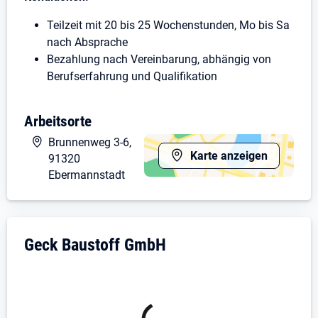
Teilzeit mit 20 bis 25 Wochenstunden, Mo bis Sa
nach Absprache
Bezahlung nach Vereinbarung, abhängig von
Berufserfahrung und Qualifikation
Wir haben Ihr Interesse geweckt?
Arbeitsorte
Bitte bewerben Sie sich schriftlich, bevorzugt per Mail.
Brunnenweg 3-6,
Karte anzeigen
91320
Ebermannstadt
Unternehmensdarstellung: Geck Bausto
Geck Baustoff GmbH