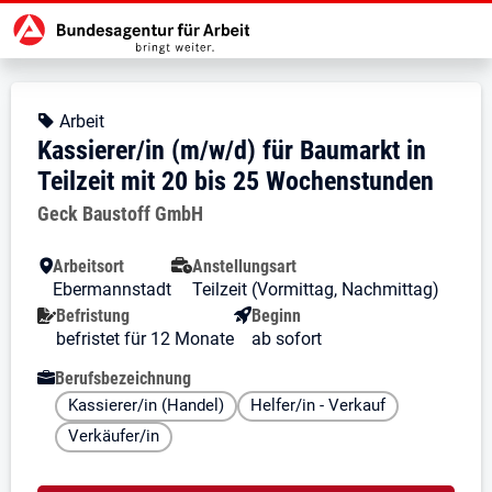
Zur Jobsuche Startseite
Stellendetails zu: Kassierer/in (
Kassierer/in (m/w/d) für Baum
Kassierer/in (m/w/d) für Baumarkt
Kopfbereich
Angebotsart:
Arbeit
Kassierer/in (m/w/d) für Baumarkt in
Teilzeit mit 20 bis 25 Wochenstunden
Arbeitgeber:
Geck Baustoff GmbH
Besondere Merkmale
Arbeitsort
Anstellungsart
Ebermannstadt
Teilzeit (Vormittag, Nachmittag)
Befristung
Beginn
befristet für 12 Monate
ab sofort
Berufsbezeichnung
Kassierer/in (Handel)
Helfer/in - Verkauf
Verkäufer/in