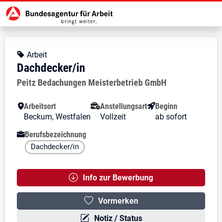
Zur Jobsuche Startseite
Stellendetails zu: Dachdecker/in
Dachdecker/in
Dachdecker/in
Kopfbereich
Angebotsart:
Arbeit
Dachdecker/in
Arbeitgeber:
Peitz Bedachungen Meisterbetrieb GmbH
Besondere Merkmale
Arbeitsort
Anstellungsart
Beginn
Beckum, Westfalen
Vollzeit
ab sofort
Berufsbezeichnung
Dachdecker/in
Info zur Bewerbung
Vormerken
Notiz / Status