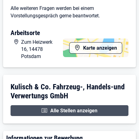
Alle weiteren Fragen werden bei einem
Vorstellungsgespräch gerne beantwortet.
Arbeitsorte
Zum Heizwerk
Karte anzeigen
16, 14478
Potsdam
Unternehmensdarstellung: Kulisch & Co. 
Kulisch & Co. Fahrzeug-, Handels-und
Verwertungs GmbH
Alle Stellen anzeigen
Informationen zur Bewerbung