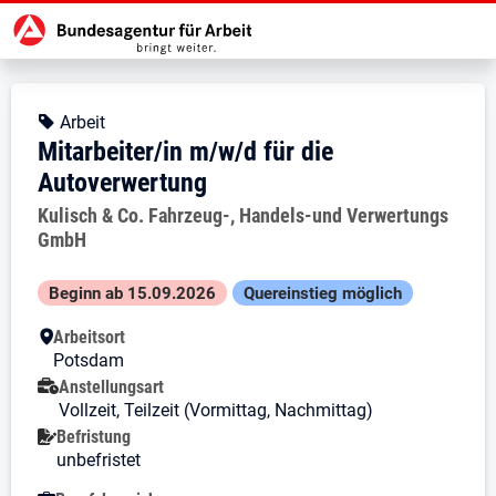
Zur Jobsuche Startseite
Stellendetails zu: Mitarbeiter/in 
Mitarbeiter/in m/w/d für die
Mitarbeiter/in m/w/d für die Auto
Kopfbereich
Angebotsart:
Arbeit
Mitarbeiter/in m/w/d für die
Autoverwertung
Arbeitgeber:
Kulisch & Co. Fahrzeug-, Handels-und Verwertungs
GmbH
Besondere Merkmale
Beginn ab 15.09.2026
Quereinstieg möglich
Arbeitsort
Potsdam
Anstellungsart
Vollzeit, Teilzeit (Vormittag, Nachmittag)
Befristung
unbefristet