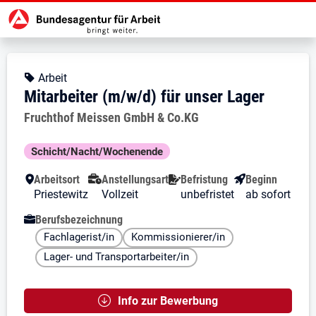
Zur Jobsuche Startseite
Stellendetails zu: Mitarbeiter (m/
Mitarbeiter (m/w/d) für unser
Mitarbeiter (m/w/d) für unser Lag
Kopfbereich
Angebotsart:
Arbeit
Mitarbeiter (m/w/d) für unser Lager
Arbeitgeber:
Fruchthof Meissen GmbH & Co.KG
Besondere Merkmale
Schicht/Nacht/Wochenende
Arbeitsort
Anstellungsart
Befristung
Beginn
Priestewitz
Vollzeit
unbefristet
ab sofort
Berufsbezeichnung
Fachlagerist/in
Kommissionierer/in
Lager- und Transportarbeiter/in
Info zur Bewerbung