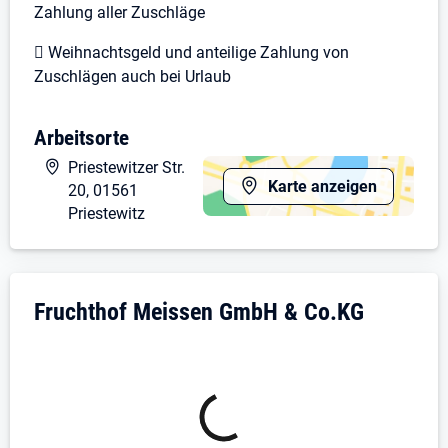
Zahlung aller Zuschläge
 Weihnachtsgeld und anteilige Zahlung von
Zuschlägen auch bei Urlaub
 30 Tage Urlaub im Jahr
Arbeitsorte
 Arbeiten in Vollzeit 5 Tage à 8 Stunden
Priestewitzer Str.
Karte anzeigen
20, 01561
 Gutes Betriebsklima
Priestewitz
 Langfristige Perspektive durch unbefristete
Arbeitsverträge
Unternehmensdarstellung: Fruchthof Mei
Bewerbung ab sofort per Post oder Email an:
Fruchthof Meissen GmbH & Co.KG
Fruchthof Meissen GmbH & Co. KG Herr Patrick
Kaluzny
Priestewitzer Straße 20