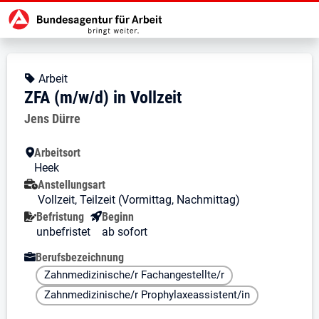
Zur Jobsuche Startseite
Stellendetails zu: ZFA (m/w/d) in V
ZFA (m/w/d) in Vollzeit
ZFA (m/w/d) in Vollzeit
Kopfbereich
Angebotsart:
Arbeit
ZFA (m/w/d) in Vollzeit
Arbeitgeber:
Jens Dürre
Besondere Merkmale
Arbeitsort
Heek
Anstellungsart
Vollzeit, Teilzeit (Vormittag, Nachmittag)
Befristung
Beginn
unbefristet
ab sofort
Berufsbezeichnung
Zahnmedizinische/r Fachangestellte/r
Zahnmedizinische/r Prophylaxeassistent/in