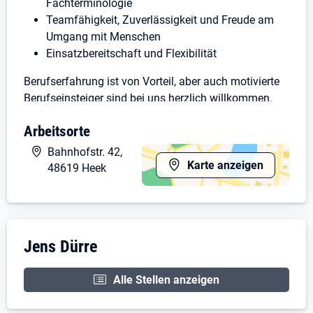
Fachterminologie
Teamfähigkeit, Zuverlässigkeit und Freude am
Umgang mit Menschen
Einsatzbereitschaft und Flexibilität
Berufserfahrung ist von Vorteil, aber auch motivierte
Berufseinsteiger sind bei uns herzlich willkommen.
Wenn du Lust auf eine abwechslungsreiche Tätigkeit
Arbeitsorte
in einem modernen und freundlichen Arbeitsumfeld
Bahnhofstr. 42,
hast, freuen wir uns auf deine Bewerbung per E-Mail
Karte anzeigen
48619 Heek
oder per Post an die unten angegebene Adresse.
Zahnarztpraxis Jens Dürre
Bahnhofstraße 42
Unternehmensdarstellung: Jens Dürre
Jens Dürre
48619 Heek
Alle Stellen anzeigen
Tel. 02568 / 1286