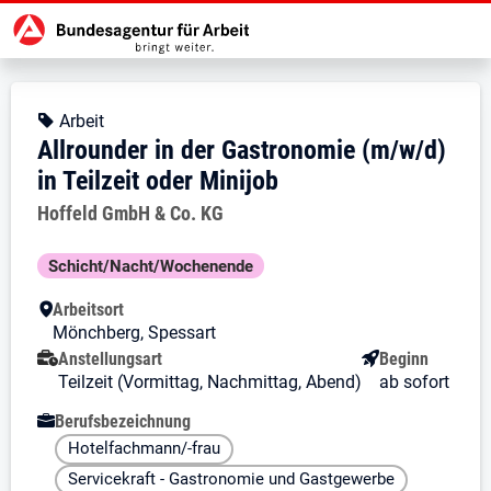
Zur Jobsuche Startseite
Stellendetails zu: Allrounder in d
Allrounder in der Gastronomie
Allrounder in der Gastronomie (m/w
Kopfbereich
Angebotsart:
Arbeit
Allrounder in der Gastronomie (m/w/d)
in Teilzeit oder Minijob
Arbeitgeber:
Hoffeld GmbH & Co. KG
Besondere Merkmale
Schicht/Nacht/Wochenende
Arbeitsort
Mönchberg, Spessart
Anstellungsart
Beginn
Teilzeit (Vormittag, Nachmittag, Abend)
ab sofort
Berufsbezeichnung
Hotelfachmann/-frau
Servicekraft - Gastronomie und Gastgewerbe