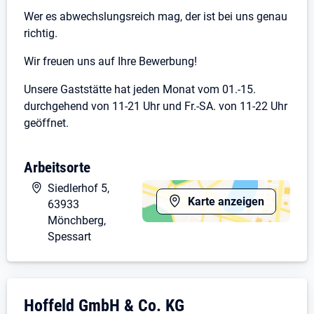
Wer es abwechslungsreich mag, der ist bei uns genau
richtig.
Wir freuen uns auf Ihre Bewerbung!
Unsere Gaststätte hat jeden Monat vom 01.-15.
durchgehend von 11-21 Uhr und Fr.-SA. von 11-22 Uhr
geöffnet.
Die Arbeitszeiten umfassen 80 - 100 Std./mtl., gerne
Arbeitsorte
auch mehr. Arbeitszeit ist individuell vereinbar,
Minijob möglich.
Siedlerhof 5,
Karte anzeigen
63933
Arbeitsbeginn: ab 8 Uhr, je nach
Mönchberg,
Arbeitszeitvereinbarung
Spessart
Unternehmensdarstellung: Hoffeld GmbH &
Hoffeld GmbH & Co. KG