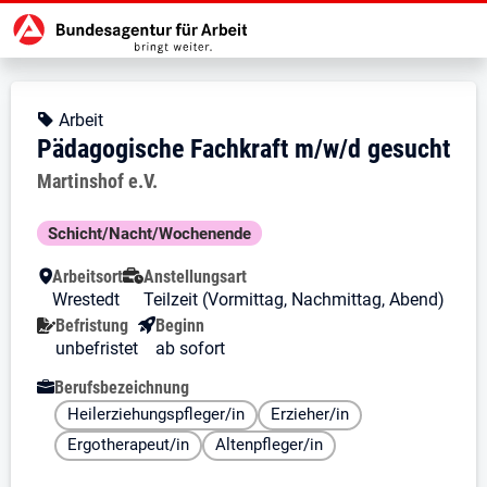
Zur Jobsuche Startseite
Stellendetails zu: Pädagogische 
Pädagogische Fachkraft m/w/
Pädagogische Fachkraft m/w/d ge
Kopfbereich
Angebotsart:
Arbeit
Pädagogische Fachkraft m/w/d gesucht
Arbeitgeber:
Martinshof e.V.
Besondere Merkmale
Schicht/Nacht/Wochenende
Arbeitsort
Anstellungsart
Wrestedt
Teilzeit (Vormittag, Nachmittag, Abend)
Befristung
Beginn
unbefristet
ab sofort
Berufsbezeichnung
Heilerziehungspfleger/in
Erzieher/in
Ergotherapeut/in
Altenpfleger/in