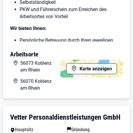
Selbstständigkeit
PKW und Führerschein zum Erreichen des
Arbeitsortes von Vorteil
Wir bieten Ihnen:
Persönliche Betreuung durch Ihren jeweiligen
Disponenten
Arbeitsorte
Tariflohn nach DGB/GVP Tarif + übertarifliche
Zulagen
56073 Koblenz
Zahlung von Urlaubs- und Weihnachtsgeld
Karte anzeigen
am Rhein
Gute Übernahmechance bei unserem Kunden
56070 Koblenz
Sollten Sie sich in unserem Anforderungsprofil wieder
am Rhein
finden und Interesse daran haben, gemeinsam im
Team etwas zu bewegen, dann senden Sie uns bitte
Ihre aussagekräftigen Bewerbungsunterlagen zu.
Unternehmensdarstellung: Vetter Personal
Vetter Personaldienstleistungen GmbH
Hauptsitz
Gründung