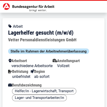
Zur Jobsuche Startseite
Stellendetails zu: Lagerhelfer ge
Lagerhelfer gesucht (m/w/d)
Lagerhelfer gesucht (m/w/d)
Kopfbereich
Angebotsart:
Arbeit
Lagerhelfer gesucht (m/w/d)
Arbeitgeber:
Vetter Personaldienstleistungen GmbH
Besondere Merkmale
Stelle im Rahmen der Arbeit­nehmer­über­lassung
Arbeitsort
Anstellungsart
verschiedene Arbeitsorte
Vollzeit
Befristung
Beginn
unbefristet
ab sofort
Berufsbezeichnung
Helfer/in - Lagerwirtschaft, Transport
Lager- und Transportarbeiter/in