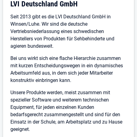
Unternehmensdarstellung: LVI Deutschla
LVI Deutschland GmbH
verbunden mit deutschlandweiter
Reisebereitschaft mit Übernachtungen.
Seit 2013 gibt es die LVI Deutschland GmbH in
Gern bringen Sie gute Anwenderkenntnisse und
Winsen/Luhe. Wir sind die deutsche
Interesse an Technik und Computern sowie
Vertriebsniederlassung eines schwedischen
Grundkenntnisse in Englisch mit.
Herstellers von Produkten für Sehbehinderte und
Sie arbeiten gern mit Engagement,
agieren bundesweit.
Eigenständigkeit, Initiative und Zielorientierung
als Teil eines Teams.
Bei uns wirkt sich eine flache Hierarchie zusammen
mit kurzen Entscheidungswegen in ein dynamisches
Quereinsteigende und Branchenneulinge sind herzlich
Arbeitsumfeld aus, in dem sich jeder Mitarbeiter
Willkommen. Eine entsprechende Einarbeitung ist
konstruktiv einbringen kann.
selbstverständlich.
Unsere Produkte werden, meist zusammen mit
Wir freuen uns auf kompetente Unterstützung für
spezieller Software und weiterem technischen
unser motiviertes und sympathisches Team. Bitte
Equipment, für jeden einzelnen Kunden
übersenden Sie uns im ersten Schritt die üblichen
bedarfsgerecht zusammengestellt und sind für den
Bewerbungsunterlagen und teilen uns zudem mit, ab
Einsatz in der Schule, am Arbeitsplatz und zu Hause
wann Sie bei uns starten könnten und wie Ihre
geeignet.
Gehaltsvorstellung lautet.