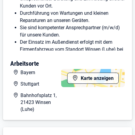
Kunden vor Ort.
Durchführung von Wartungen und kleinen
Reparaturen an unseren Geräten.
Sie sind kompetenter Ansprechpartner (m/w/d)
für unsere Kunden.
Der Einsatz im Außendienst erfolgt mit dem
Firmenfahrzeug vom Standort Winsen (Luhe) bei
Hamburg.
Arbeitsorte
Was zeichnet den idealen Kandidaten (m/w/d) aus?
Bayern
Karte anzeigen
Ihnen macht es Spaß, direkten Kundenkontakt zu
Stuttgart
haben und Sie zeichnet eine professionelle,
selbstständige und kundenorientierte
Bahnhofsplatz 1,
Arbeitsweise aus.
21423 Winsen
(Luhe)
Gepflegtes Erscheinungsbild und gepflegte
Umgangsformen mit dem richtigen Maß an
Empathie.
Besitz einer gültigen Fahrerlaubnis Klasse B