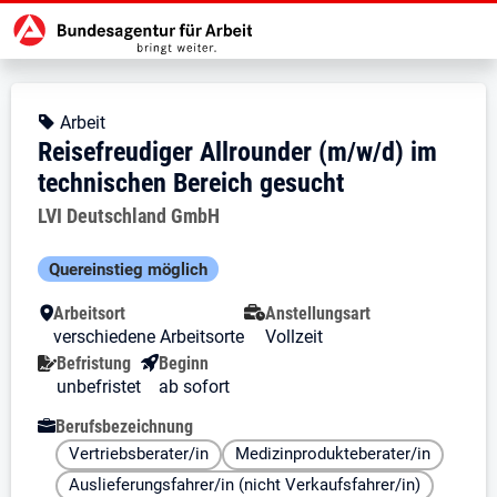
Zur Jobsuche Startseite
Stellendetails zu: Reisefreudiger
Reisefreudiger Allrounder (m
Reisefreudiger Allrounder (m/w/d
Kopfbereich
Angebotsart:
Arbeit
Reisefreudiger Allrounder (m/w/d) im
technischen Bereich gesucht
Arbeitgeber:
LVI Deutschland GmbH
Besondere Merkmale
Quereinstieg möglich
Arbeitsort
Anstellungsart
verschiedene Arbeitsorte
Vollzeit
Befristung
Beginn
unbefristet
ab sofort
Berufsbezeichnung
Vertriebsberater/in
Medizinprodukteberater/in
Auslieferungsfahrer/in (nicht Verkaufsfahrer/in)