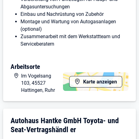
Abgasuntersuchungen
Einbau und Nachrüstung von Zubehör
Montage und Wartung von Autogasanlagen
(optional)
Zusammenarbeit mit dem Werkstattteam und
Serviceberatern
WAS DU MITBRINGST:
Arbeitsorte
Abgeschlossene Ausbildung als KFZ-
Im Vogelsang
Mechatroniker (m/w/d)
Karte anzeigen
103, 45527
Technisches Verständnis und handwerkliches
Hattingen, Ruhr
Geschick
Erfahrung mit Diagnosetools und moderner
Fahrzeugtechnik
Teamfähigkeit, Zuverlässigkeit und
Unternehmensdarstellung: Autohaus Hantk
Autohaus Hantke GmbH Toyota- und
eigenverantwortliches Arbeiten
Seat-Vertragshändl er
Freude am direkten Kundenkontakt (z. B. bei der
Dialogannahme)