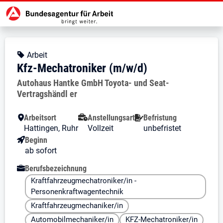
Zur Jobsuche Startseite
Stellendetails zu: Kfz-Mechatroni
Kfz-Mechatroniker (m/w/d)
Kfz-Mechatroniker (m/w/d)
Kopfbereich
Angebotsart:
Arbeit
Kfz-Mechatroniker (m/w/d)
Arbeitgeber:
Autohaus Hantke GmbH Toyota- und Seat-
Vertragshändl er
Besondere Merkmale
Arbeitsort
Anstellungsart
Befristung
Hattingen, Ruhr
Vollzeit
unbefristet
Beginn
ab sofort
Berufsbezeichnung
Kraftfahrzeugmechatroniker/in -
Personenkraftwagentechnik
Kraftfahrzeugmechaniker/in
Automobilmechaniker/in
KFZ-Mechatroniker/in