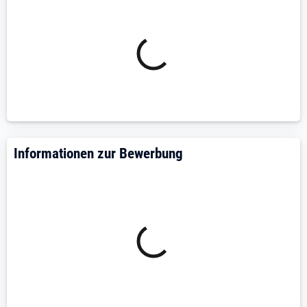
Drucker und Etikettierer
Umsetzung des Produktionsplans
Unterstützung in Projektarbeiten
🎓 Dein Profil
Ausbildung im industriellen Lebensmittelbereich
Vorzugsweise mit mind. 3 Jahren
Berufserfahrung mit Personalverantwortung im
Informationen zur Bewerbung
industriellen Lebensmittelbereich, ohne
Berufserfahrung nach Absprache möglich
Gute bis sehr gute Deutschkenntnisse in Wort
und Schrift
Gute Kenntnisse in folgenden Systemen der
Datenverarbeitung: MS Office
Bereitschaft in Vollzeit zur 3-Schichtarbeit
Teamfähigkeit
Ausgeprägtes Qualitäts- und
Hygienebewusstsein