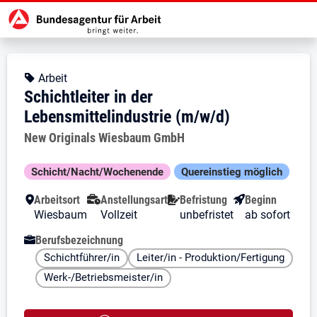
Zur Jobsuche Startseite
Stellendetails zu: Schichtleiter i
Schichtleiter in der Lebensmi
Schichtleiter in der Lebensmitteli
Kopfbereich
Angebotsart:
Arbeit
Schichtleiter in der
Lebensmittelindustrie (m/w/d)
Arbeitgeber:
New Originals Wiesbaum GmbH
Besondere Merkmale
Schicht/Nacht/Wochenende
Quereinstieg möglich
Arbeitsort
Anstellungsart
Befristung
Beginn
Wiesbaum
Vollzeit
unbefristet
ab sofort
Berufsbezeichnung
Schichtführer/in
Leiter/in - Produktion/Fertigung
Werk-/Betriebsmeister/in