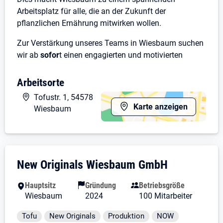
Arbeitsplatz für alle, die an der Zukunft der
pflanzlichen Ernährung mitwirken wollen.
Zur Verstärkung unseres Teams in Wiesbaum suchen
wir ab
sofor
t einen engagierten und motivierten
🏭
Schichtleiter in der Lebensmittelindustrie
Arbeitsorte
(m/w/d)
Tofustr. 1, 54578
🚀Deine Aufgaben bei uns
Karte anzeigen
Wiesbaum
Mitarbeiterführung und -einteilung innerhalb der
Schichtverantwortung
Anwendung der aktuell geltenden IFS
Unternehmensdarstellung: New Originals
New Originals Wiesbaum GmbH
Anforderungen
Führung und Kontrolle aller prozessrelevanten
Hauptsitz
Gründung
Betriebsgröße
Aufzeichnungen und Dokumentation aller
Wiesbaum
2024
100 Mitarbeiter
produktionsrelevanten Dokumente
Bedienung und Reinigung der
Tätigkeitsfelder und Schlagworte
Tofu
New Originals
Produktion
NOW
Produktionsmaschinen und Zuschaltgeräten wie