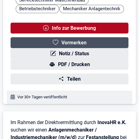
Servicetechniker Maschinenbau
Betriebstechniker
Mechaniker Anlagentechnik
Info zur Bewerbung
Vormerken
Notiz / Status
PDF / Drucken
Teilen
Veröffentlichungsdatum:
Vor 30+ Tagen veröffentlicht
Stellenbeschreibung
Im Rahmen der Direktvermittlung durch
InovaHR e.K.
suchen wir einen
Anlagenmechaniker /
Industriemechaniker (m/w/d)
zur
Festanstellung
bei