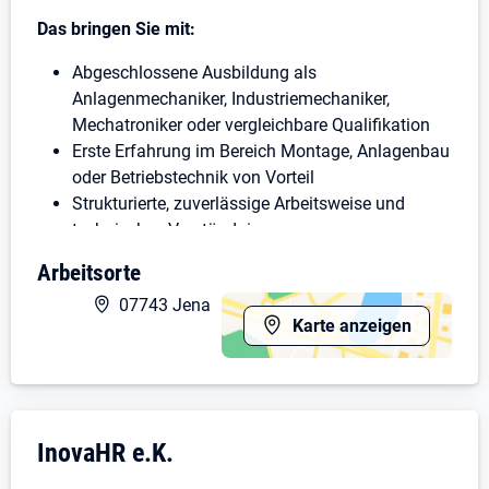
Das bringen Sie mit:
Abgeschlossene Ausbildung als
Anlagenmechaniker, Industriemechaniker,
Mechatroniker oder vergleichbare Qualifikation
Erste Erfahrung im Bereich Montage, Anlagenbau
oder Betriebstechnik von Vorteil
Strukturierte, zuverlässige Arbeitsweise und
technisches Verständnis
Reisebereitschaft (ca. 20 %)
Arbeitsorte
Führerschein Klasse B erforderlich
07743 Jena
Darauf können Sie sich freuen:
Karte anzeigen
Unbefristete Festanstellung in einem
wachsenden Industrieunternehmen
Attraktive, leistungsgerechte Vergütung
Unternehmensdarstellung: InovaHR e.K.
InovaHR e.K.
Tagschicht
Kita-Zuschuss