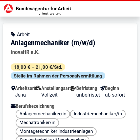
Zur Jobsuche Startseite
Stellendetails zu: Anlagenmechan
Anlagenmechaniker (m/w/d)
Anlagenmechaniker (m/w/d)
Kopfbereich
Angebotsart:
Arbeit
Anlagenmechaniker (m/w/d)
Arbeitgeber:
InovaHR e.K.
Besondere Merkmale
18,00 € – 21,00 €/Std.
Stelle im Rahmen der Personal­vermittlung
Arbeitsort
Anstellungsart
Befristung
Beginn
Jena
Vollzeit
unbefristet
ab sofort
Berufsbezeichnung
Anlagenmechaniker/in
Industriemechaniker/in
Mechatroniker/in
Montagetechniker Industrieanlagen