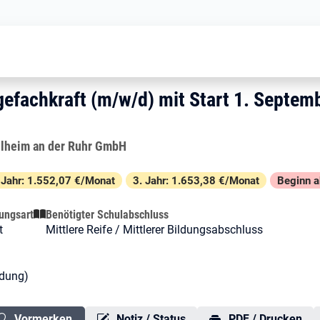
Ausbildung zur Pflegefachkraft (m/
flegefachkraft (m/w/d) mit St
egefachkraft (m/w/d) mit Start 1. 
gefachkraft (m/w/d) mit Start 1. Septem
lheim an der Ruhr GmbH
 Jahr: 1.552,07 €/Monat
3. Jahr: 1.653,38 €/Monat
Beginn 
ungsart
Benötigter Schulabschluss
t
Mittlere Reife / Mittlerer Bildungsabschluss
ldung)
Vormerken
Notiz / Status
PDF / Drucken