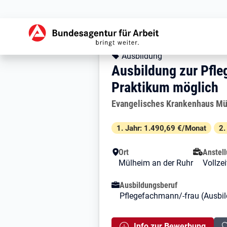
Zur Jobsuche Startseite
Stellendetails zu: 
Ausbildung zur P
Ausbildung zur Pfl
Kopfbereich
Angebotsart:
Ausbildung
Ausbildung zur Pfle
Praktikum möglich
Arbeitgeber:
Evangelisches Krankenhaus Mü
Besondere Merkmale
1. Jahr: 1.490,69 €/Monat
2.
Ort
Anstell
Mülheim an der Ruhr
Vollzei
Ausbildungsberuf
Pflegefachmann/-frau (Ausbi
Info zur Bewerbung