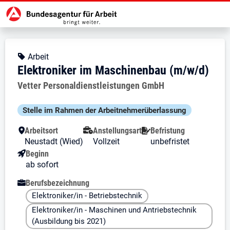
Zur Jobsuche Startseite
Stellendetails zu: Elektroniker i
Elektroniker im Maschinenba
Elektroniker im Maschinenbau (m
Kopfbereich
Angebotsart:
Arbeit
Elektroniker im Maschinenbau (m/w/d)
Arbeitgeber:
Vetter Personaldienstleistungen GmbH
Besondere Merkmale
Stelle im Rahmen der Arbeit­nehmer­über­lassung
Arbeitsort
Anstellungsart
Befristung
Neustadt (Wied)
Vollzeit
unbefristet
Beginn
ab sofort
Berufsbezeichnung
Elektroniker/in - Betriebstechnik
Elektroniker/in - Maschinen und Antriebstechnik
(Ausbildung bis 2021)