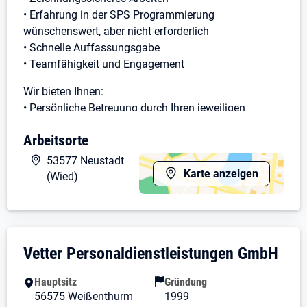
• Erfahrung in der SPS Programmierung
wünschenswert, aber nicht erforderlich
• Schnelle Auffassungsgabe
• Teamfähigkeit und Engagement
Wir bieten Ihnen:
• Persönliche Betreuung durch Ihren jeweiligen
Disponenten
Arbeitsorte
•Tariflohn nach DGB/GVP Tarif + übertarifliche
Zulagen
53577 Neustadt
• Zahlung von Urlaubs- und Weihnachtsgeld
Karte anzeigen
(Wied)
• Langfristiger Kundeneinsatz mit der Option der
Übernahme
Sollten Sie sich in unserem Anforderungsprofil wieder
Unternehmensdarstellung: Vetter Personal
Vetter Personaldienstleistungen GmbH
finden, dann senden Sie uns bitte Ihre
aussagekräftigen Bewerbungsunterlagen zu.
Hauptsitz
Gründung
56575 Weißenthurm
1999