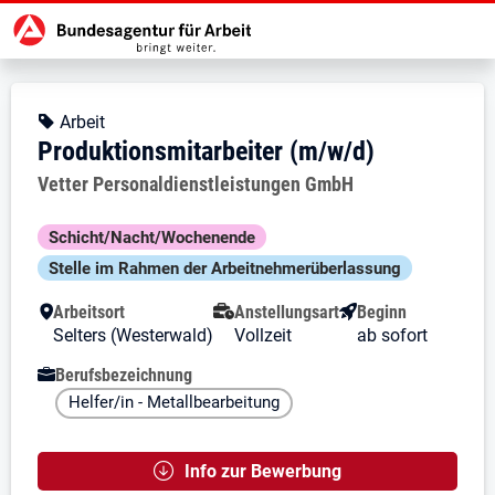
Zur Jobsuche Startseite
Stellendetails zu: Produktionsmit
Produktionsmitarbeiter (m/w/
Produktionsmitarbeiter (m/w/d)
Kopfbereich
Angebotsart:
Arbeit
Produktionsmitarbeiter (m/w/d)
Arbeitgeber:
Vetter Personaldienstleistungen GmbH
Besondere Merkmale
Schicht/Nacht/Wochenende
Stelle im Rahmen der Arbeit­nehmer­über­lassung
Arbeitsort
Anstellungsart
Beginn
Selters (Westerwald)
Vollzeit
ab sofort
Berufsbezeichnung
Helfer/in - Metallbearbeitung
Info zur Bewerbung