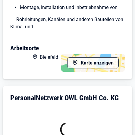
Montage, Installation und Inbetriebnahme von
Rohrleitungen, Kanälen und anderen Bauteilen von
Klima- und
Lüftungsanlagen
Arbeitsorte
Wartungsarbeiten
Bielefeld
Einhaltung der Qualitätsvorgaben und
Karte anzeigen
Qualitätsprüfung
Ihr Profil:
Erfahrung als Kundendienst-Techniker,
Unternehmensdarstellung: PersonalNetzw
PersonalNetzwerk OWL GmbH Co. KG
Servicemonteur oder Haustechniker (am besten
1–3 Jahre)
Kenntnisse in Wartung und Instandsetzung von
Heizungsanlagen (Öl, Gas, Heizwert, Brennwert)
Geschick bei Fehlersuche, Störungsbeseitigung
und allgemeinen Installationsarbeiten