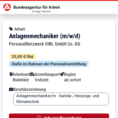
Zur Jobsuche Startseite
Stellendetails zu: Anlagenmechan
Anlagenmechaniker (m/w/d)
Anlagenmechaniker (m/w/d)
Kopfbereich
Angebotsart:
Arbeit
Anlagenmechaniker (m/w/d)
Arbeitgeber:
PersonalNetzwerk OWL GmbH Co. KG
Besondere Merkmale
25,00 €/Std.
Stelle im Rahmen der Personal­vermittlung
Arbeitsort
Anstellungsart
Beginn
Bielefeld
Vollzeit
ab sofort
Berufsbezeichnung
Anlagenmechaniker/in - Sanitär-, Heizungs- und
Klimatechnik