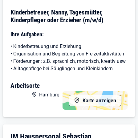
Kinderbetreuer, Nanny, Tagesmütter,
Kinderpfleger oder Erzieher (m/w/d)
Ihre Aufgaben:
• Kinderbetreuung und Erziehung
• Organisation und Begleitung von Freizeitaktivitäten
• Förderungen: z.B. sprachlich, motorisch, kreativ usw.
• Alltagspflege bei Säuglingen und Kleinkindern
• Hausaufgabenbetreuung
• evtl. Kochen für Kinder
Arbeitsorte
• evtl. Wäschepflege und Bügeln für Kinder
Hamburg
• evtl. "Chauffeurdienst" für die Kinder
Karte anzeigen
Ihr Profil:
• Berufserfahrung im Bereich Kinderbetreuung
• oder eine Ausbildung zur oder zum Kinderpfleger/in
Unternehmensdarstellung: IM Hauspersona
IM Hauspersonal Sebastian