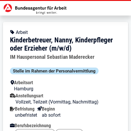
Zur Jobsuche Startseite
Stellendetails zu: Kinderbetreuer,
Kinderbetreuer, Nanny, Kinder
Kinderbetreuer, Nanny, Kinderpfle
Kopfbereich
Angebotsart:
Arbeit
Kinderbetreuer, Nanny, Kinderpfleger
oder Erzieher (m/w/d)
Arbeitgeber:
IM Hauspersonal Sebastian Maderecker
Besondere Merkmale
Stelle im Rahmen der Personal­vermittlung
Arbeitsort
Hamburg
Anstellungsart
Vollzeit, Teilzeit (Vormittag, Nachmittag)
Befristung
Beginn
unbefristet
ab sofort
Berufsbezeichnung