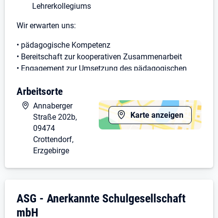
Lehrerkollegiums
Wir erwarten uns:
• pädagogische Kompetenz
• Bereitschaft zur kooperativen Zusammenarbeit
• Engagement zur Umsetzung des pädagogischen
Konzeptes
Arbeitsorte
• Kreativität
• ausgeprägte Kommunikationsfähigkeit
Annaberger
Karte anzeigen
Straße 202b,
Voraussetzung:
09474
Crottendorf,
Lehrbefähigung für die Sekundarstufe I
Erzgebirge
Einsatz von Quereinsteigern (mit
Hochschulabschluss) ist ebenfalls möglich.
Bei Fragen zum pädagogischen Konzept und
Unternehmensdarstellung: ASG - Anerkann
ASG - Anerkannte Schulgesellschaft
schulorganisatorischen Ablauf wenden Sie sich bitte
an den Schulleiter der Neuen Oberschule Crottendorf
mbH