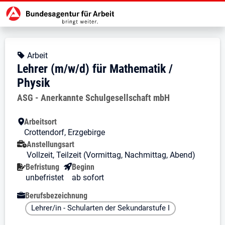
Zur Jobsuche Startseite
Stellendetails zu: Lehrer (m/w/d) 
Lehrer (m/w/d) für Mathemati
Lehrer (m/w/d) für Mathematik / 
Kopfbereich
Angebotsart:
Arbeit
Lehrer (m/w/d) für Mathematik /
Physik
Arbeitgeber:
ASG - Anerkannte Schulgesellschaft mbH
Besondere Merkmale
Arbeitsort
Crottendorf, Erzgebirge
Anstellungsart
Vollzeit, Teilzeit (Vormittag, Nachmittag, Abend)
Befristung
Beginn
unbefristet
ab sofort
Berufsbezeichnung
Lehrer/in - Schularten der Sekundarstufe I