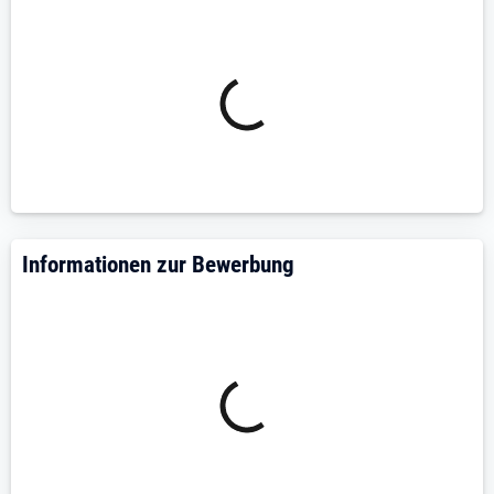
der ASG mbH, Herrn Schaller Email:
schaller.r@gesa-
ag.de
Bitte senden Sie Ihre aussagekräftigen und
vollständigen Bewerbungen per E-Mail an:
bewerbung@gesa-ag.de
Informationen zur Bewerbung