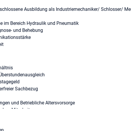
eschlossene Ausbildung als Industriemechaniker/ Schlosser/ Me
se im Bereich Hydraulik und Pneumatik
agnose- und Behebung
ikationsstärke
it
hältnis
t Überstundenausgleich
stagegeld
erfreier Sachbezug
en und Betriebliche Altersvorsorge
rben Mitarbeiter
en