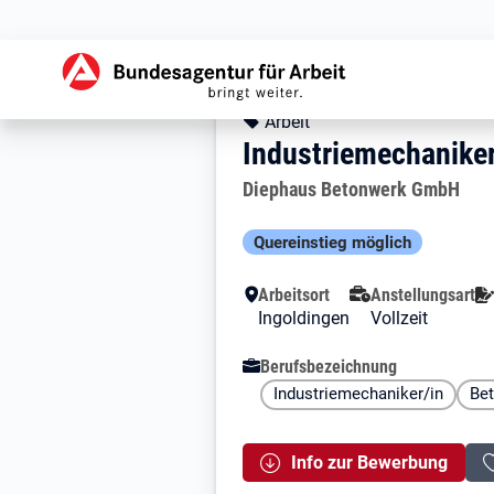
Zur Jobsuche Startseite
Stellendetails zu: 
Industriemechani
Industriemechanike
Kopfbereich
Angebotsart:
Arbeit
Industriemechaniker
Arbeitgeber:
Diephaus Betonwerk GmbH
Besondere Merkmale
Quereinstieg möglich
Arbeitsort
Anstellungsart
Ingoldingen
Vollzeit
Berufsbezeichnung
Industriemechaniker/in
Bet
Info zur Bewerbung