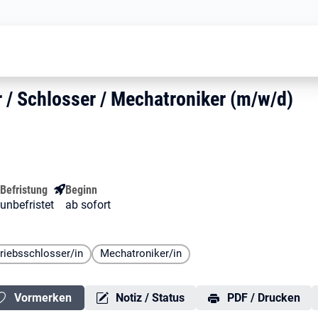
Industriemechaniker / Schlosser / 
ker / Schlosser / Mechatronik
r / Schlosser / Mechatroniker (m/w
 / Schlosser / Mechatroniker (m/w/d)
Befristung
Beginn
unbefristet
ab sofort
riebsschlosser/in
Mechatroniker/in
Vormerken
Notiz / Status
PDF / Drucken