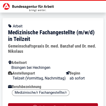
Zur Jobsuche Startseite
Stellendetails zu: Medizinische Fa
Medizinische Fachangestellte 
Medizinische Fachangestellte (m/w
Kopfbereich
Angebotsart:
Arbeit
Medizinische Fachangestellte (m/w/d)
in Teilzeit
Arbeitgeber:
Gemeinschaftspraxis Dr. med. Banzhaf und Dr. med.
Nikolaus
Besondere Merkmale
Arbeitsort
Bisingen bei Hechingen
Anstellungsart
Beginn
Teilzeit (Vormittag, Nachmittag)
ab sofort
Berufsbezeichnung
Medizinische/r Fachangestellte/r