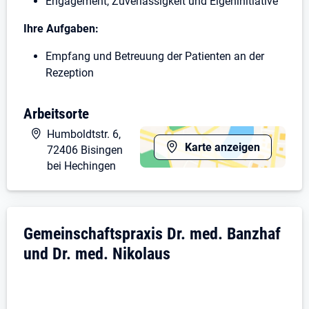
Engagement, Zuverlässigkeit und Eigeninitiative
Ihre Aufgaben:
Empfang und Betreuung der Patienten an der
Rezeption
Vergabe von Termine an die Patienten
Labortätigkeiten (Blutabnahme,
Arbeitsorte
Infusionsbehandlung, Injektionen, Impfungen
Humboldtstr. 6,
etc.)
Karte anzeigen
72406 Bisingen
Dokumentation von Behandlungsabläufen für die
bei Hechingen
Patientenakten
Abrechnung der erbrachten Leistungen
(Vorarbeiten)
Organisation des Praxisablaufs.
Unternehmensdarstellung: Gemeinschaftspr
Gemeinschaftspraxis Dr. med. Banzhaf
Was wir bieten:
und Dr. med. Nikolaus
Strukturierte Einarbeitung und persönliche
Betreuung durch erfahrene Kolleginnen