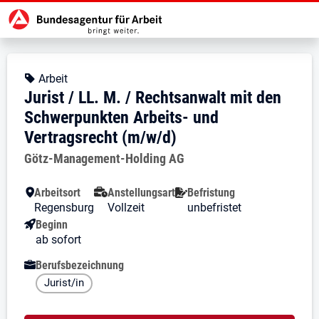
Zur Jobsuche Startseite
Stellendetails zu: Jurist / LL. M
Jurist / LL. M. / Rechtsanwa
Jurist / LL. M. / Rechtsanwalt mi
Kopfbereich
Angebotsart:
Arbeit
Jurist / LL. M. / Rechtsanwalt mit den
Schwerpunkten Arbeits- und
Vertragsrecht (m/w/d)
Arbeitgeber:
Götz-Management-Holding AG
Besondere Merkmale
Arbeitsort
Anstellungsart
Befristung
Regensburg
Vollzeit
unbefristet
Beginn
ab sofort
Berufsbezeichnung
Jurist/in