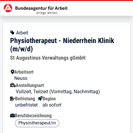
Zur Jobsuche Startseite
Stellendetails zu: Physiotherapeut
Physiotherapeut - Niederrhein
Physiotherapeut - Niederrhein Kli
Kopfbereich
Angebotsart:
Arbeit
Physiotherapeut - Niederrhein Klinik
(m/w/d)
Arbeitgeber:
St Augustinus Verwaltungs gGmbH
Besondere Merkmale
Arbeitsort
Neuss
Anstellungsart
Vollzeit, Teilzeit (Vormittag, Nachmittag)
Befristung
Beginn
unbefristet
ab sofort
Berufsbezeichnung
Physiotherapeut/in