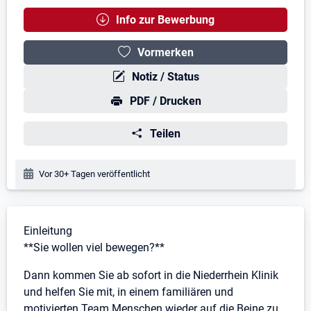
Info zur Bewerbung
Vormerken
Notiz / Status
PDF / Drucken
Teilen
Veröffentlichungsdatum:
Vor 30+ Tagen veröffentlicht
Stellenbeschreibung
Einleitung
**Sie wollen viel bewegen?**
Dann kommen Sie ab sofort in die Niederrhein Klinik
und helfen Sie mit, in einem familiären und
motivierten Team Menschen wieder auf die Beine zu