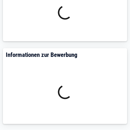
Worauf wir uns freuen
Abgeschlossene Ausbildung oder Studium als
Physiotherapeut (m/w/d)
Teamgeist und Freude an interdisziplinärer
Zusammenarbeit
Eigeninitiative und verantwortungsbewusste
Arbeitsweise
Informationen zur Bewerbung
Interesse an moderner Physiotherapie und
Weiterentwicklung
Offenheit für digitale Therapieansätze
Erste Erfahrungen in Orthopädie, Neurologie oder
Rehabilitation
Fortbildungen, z. B. in manueller Therapie oder
medizinischem Training
Interesse an Spezialisierungen in der
Physiotherapie
Kreative und innovative Denkweise