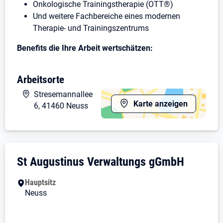
Onkologische Trainingstherapie (OTT®)
Und weitere Fachbereiche eines modernen
Therapie- und Trainingszentrums
Benefits die Ihre Arbeit wertschätzen:
Attraktive Vergütung mit Umsatzsbeteiligung
Arbeitsorte
Bis zu 5.000 Euro jährlich für Fort- und
Weiterbildungen
Stresemannallee
Betriebliche Altersvorsorge
Karte anzeigen
6, 41460 Neuss
Corporate Benefits bei zahlreichen Marken
JobRad
Vergünstigtes DeutschlandTicket
Flexible Arbeitszeitmodelle in Vollzeit oder
Unternehmensdarstellung: St Augustinus
St Augustinus Verwaltungs gGmbH
Teilzeit
Moderne Behandlungsräume und eigener
Hauptsitz
Trainingsbereich
Neuss
Langfristige Karriereperspektiven innerhalb der
St. Augustinus Gruppe