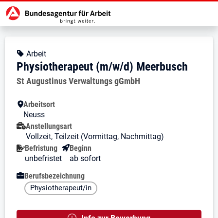
Zur Jobsuche Startseite
Stellendetails zu: Physiotherape
Physiotherapeut (m/w/d) Me
Physiotherapeut (m/w/d) Meerbu
Kopfbereich
Angebotsart:
Arbeit
Physiotherapeut (m/w/d) Meerbusch
Arbeitgeber:
St Augustinus Verwaltungs gGmbH
Besondere Merkmale
Arbeitsort
Neuss
Anstellungsart
Vollzeit, Teilzeit (Vormittag, Nachmittag)
Befristung
Beginn
unbefristet
ab sofort
Berufsbezeichnung
Physiotherapeut/in