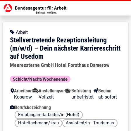
Zur Jobsuche Startseite
Stellendetails zu: Stellvertreten
Stellvertretende Rezeptionsle
Stellvertretende Rezeptionsleitun
Kopfbereich
Angebotsart:
Arbeit
Stellvertretende Rezeptionsleitung
(m/w/d) – Dein nächster Karriereschritt
auf Usedom
Arbeitgeber:
Meeressterne GmbH Hotel Forsthaus Damerow
Besondere Merkmale
Schicht/Nacht/Wochenende
Arbeitsort
Anstellungsart
Befristung
Beginn
Koserow
Vollzeit
unbefristet
ab sofort
Berufsbezeichnung
Empfangsmitarbeiter/in (Hotel)
Hotelfachmann/-frau
Assistent/in - Tourismus