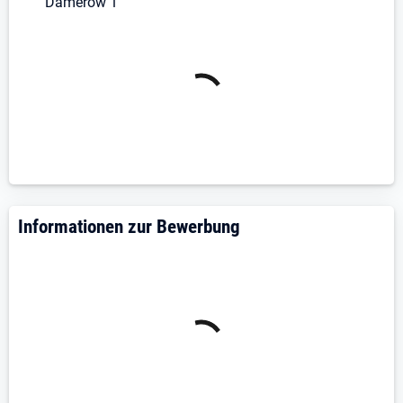
Damerow 1
Die Chance, den nächsten Karriereschritt zu
gehen und erste Führungsverantwortung zu
übernehmen
Ein sicherer Arbeitsplatz in einem etablierten und
beliebten Hotel auf Usedom
Ein herzliches Team mit flachen Hierarchien
Kurze Entscheidungswege und Raum für eigene
Ideen
Faire Vergütung und attraktive Mitarbeitervorteile
Entwicklungsmöglichkeiten und Unterstützung
Informationen zur Bewerbung
bei Deiner beruflichen Weiterentwicklung
Arbeiten dort, wo andere Urlaub machen
Falls Du eine Unterkunft benötigst
Wohnung= 1. OG 76,88qm (3Zimmer + Balkon)
760€ kalt
Wohnung= 2. OG 51 qm (2 Zimmer + Balkon)
540€ kalt