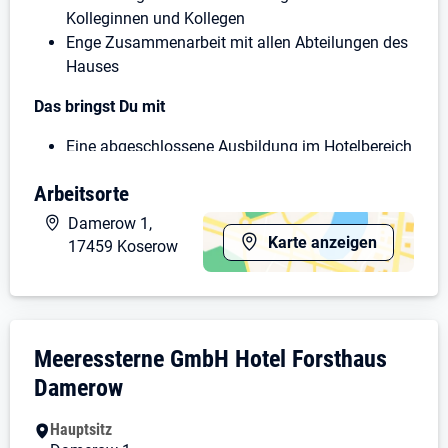
Kolleginnen und Kollegen
Enge Zusammenarbeit mit allen Abteilungen des
Hauses
Das bringst Du mit
Eine abgeschlossene Ausbildung im Hotelbereich
oder entsprechende Berufserfahrung
Arbeitsorte
Freude am Umgang mit Menschen und
ausgeprägte Serviceorientierung
Damerow 1,
Motivation, Verantwortung zu übernehmen und
Karte anzeigen
17459 Koserow
Dich beruflich weiterzuentwickeln
Selbstständige und strukturierte Arbeitsweise
Freundliches, sicheres Auftreten und Teamgeist
Lösungsorientiertes Denken und Handeln
Unternehmensdarstellung: Meeressterne 
Meeressterne GmbH Hotel Forsthaus
Kenntnisse der Hotelsoftware HotelProfi sind von
Damerow
Vorteil, aber keine Voraussetzung
Das erwartet Dich
Hauptsitz