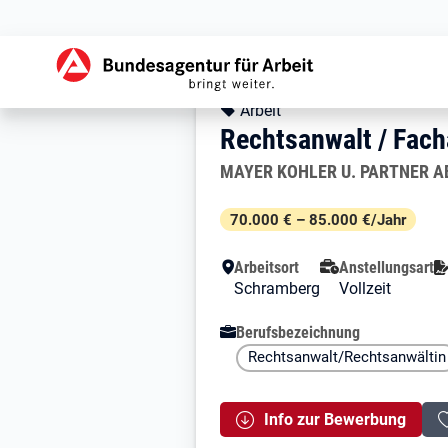
Zur Jobsuche Startseite
Stellendetails zu: 
Rechtsanwalt / F
Rechtsanwalt / Fac
Kopfbereich
Angebotsart:
Arbeit
Rechtsanwalt / Fach
Arbeitgeber:
MAYER KOHLER U. PARTNER A
Besondere Merkmale
70.000 € – 85.000 €/Jahr
Arbeitsort
Anstellungsart
Schramberg
Vollzeit
Berufsbezeichnung
Rechtsanwalt/Rechtsanwältin
Info zur Bewerbung