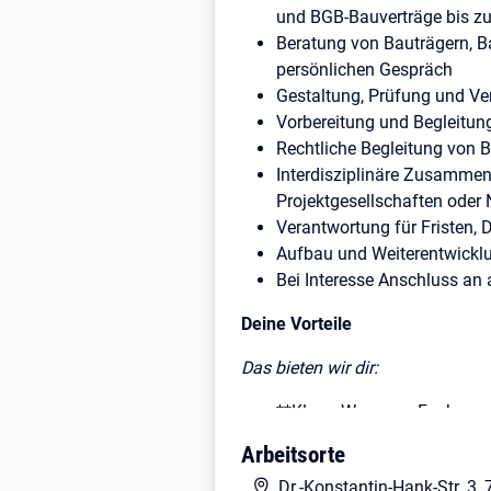
und BGB-Bauverträge bis zu
Beratung von Bauträgern, Ba
persönlichen Gespräch
Gestaltung, Prüfung und Ve
Vorbereitung und Begleitung
Rechtliche Begleitung von 
Interdisziplinäre Zusammena
Projektgesellschaften ode
Verantwortung für Fristen,
Aufbau und Weiterentwicklu
Bei Interesse Anschluss an
Deine Vorteile
Das bieten wir dir:
**Klarer Weg zum Fachanwalt
mit Mentoren, regelmäßigen
Arbeitsorte
**Verantwortung, die zählt
Dr.-Konstantin-Hank-Str. 3
Anerkennung für das, was d