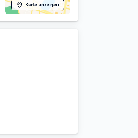
Karte anzeigen
u löst Baufälle ganzheitlich und
it wirklich zusammenpassen.
 teilt jeder Wissen und feiert
äsentierst Lösungen selbst –
r- und Projektstrukturen bis zu
ebel.
, Bike-Leasing und mehr – deine
Bau- und Architektenrecht
noch fehlt, die Bereitschaft, ihn