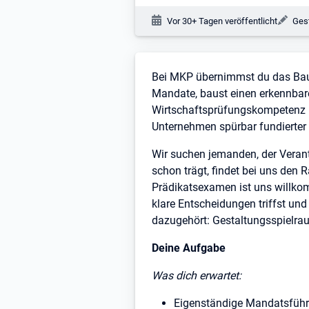
Veröffentlichungsdatum:
Änd
Vor 30+ Tagen veröffentlicht
Gest
Stellenbeschreibung
Bei MKP übernimmst du das Baure
Mandate, baust einen erkennbar
Wirtschaftsprüfungskompetenz u
Unternehmen spürbar fundierter a
Wir suchen jemanden, der Verant
schon trägt, findet bei uns den 
Prädikatsexamen ist uns willkom
klare Entscheidungen triffst und
dazugehört: Gestaltungsspielra
Deine Aufgabe
Was dich erwartet:
Eigenständige Mandatsführu