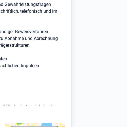
und Gewährleistungsfragen
riftlich, telefonisch und im
ständiger Beweisverfahren
is zu Abnahme und Abrechnung
ägerstrukturen,
hten
fachlichen Impulsen
? Wir begleiten dich dorthin –
ezielt stärker macht.
t eigenständig aus und bekommst