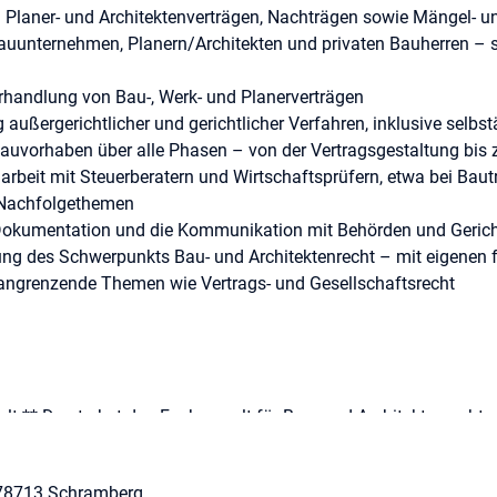
 Planer- und Architektenverträgen, Nachträgen sowie Mängel- 
uunternehmen, Planern/Architekten und privaten Bauherren – sch
rhandlung von Bau-, Werk- und Planerverträgen
 außergerichtlicher und gerichtlicher Verfahren, inklusive selb
Bauvorhaben über alle Phasen – von der Vertragsgestaltung b
rbeit mit Steuerberatern und Wirtschaftsprüfern, etwa bei Bautr
r Nachfolgethemen
 Dokumentation und die Kommunikation mit Behörden und Geric
ng des Schwerpunkts Bau- und Architektenrecht – mit eigenen 
 angrenzende Themen wie Vertrags- und Gesellschaftsrecht
:** Du strebst den Fachanwalt für Bau- und Architektenrecht an
 Fortbildungsreihen und einem Weiterbildungsbudget, das dich g
:** Du steuerst deine Mandate selbst, baust deinen Schwerpunk
, 78713 Schramberg
u bewegst – keine Karriere im Schatten anderer.