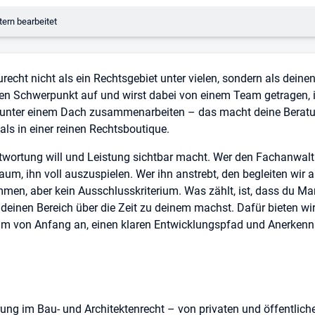
erungsdatum:
ern bearbeitet
cht nicht als ein Rechtsgebiet unter vielen, sondern als deinen
en Schwerpunkt auf und wirst dabei von einem Team getragen, i
nter einem Dach zusammenarbeiten – das macht deine Beratun
ls in einer reinen Rechtsboutique.
wortung will und Leistung sichtbar macht. Wer den Fachanwalt 
Raum, ihn voll auszuspielen. Wer ihn anstrebt, den begleiten wir
men, aber kein Ausschlusskriterium. Was zählt, ist, dass du Ma
 deinen Bereich über die Zeit zu deinem machst. Dafür bieten wir 
um von Anfang an, einen klaren Entwicklungspfad und Anerkenn
ng im Bau- und Architektenrecht – von privaten und öffentlic