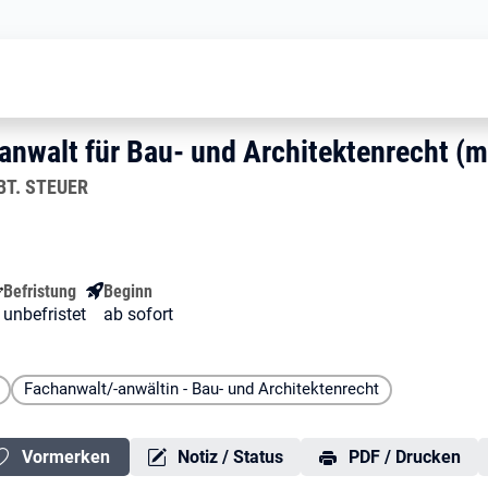
Rechtsanwalt / Fachanwalt für Bau-
achanwalt für Bau- und Archit
hanwalt für Bau- und Architektenre
anwalt für Bau- und Architektenrecht (
BT. STEUER
Befristung
Beginn
unbefristet
ab sofort
Fachanwalt/-anwältin - Bau- und Architektenrecht
Vormerken
Notiz / Status
PDF / Drucken