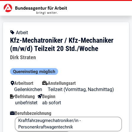
Zur Jobsuche Startseite
Stellendetails zu: Kfz-Mechatroni
Kfz-Mechatroniker / Kfz-Mech
Kfz-Mechatroniker / Kfz-Mechanik
Kopfbereich
Angebotsart:
Arbeit
Kfz-Mechatroniker / Kfz-Mechaniker
(m/w/d) Teilzeit 20 Std./Woche
Arbeitgeber:
Dirk Straten
Besondere Merkmale
Quereinstieg möglich
Arbeitsort
Anstellungsart
Geilenkirchen
Teilzeit (Vormittag, Nachmittag)
Befristung
Beginn
unbefristet
ab sofort
Berufsbezeichnung
Kraftfahrzeugmechatroniker/in -
Personenkraftwagentechnik