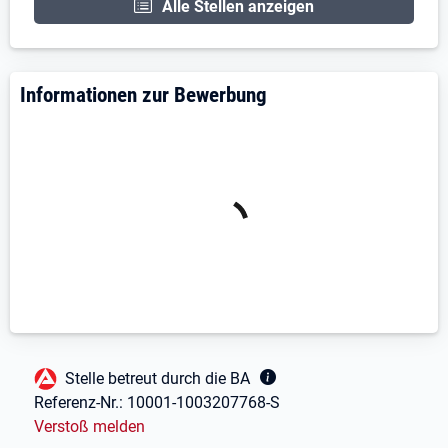
Alle Stellen anzeigen
arbeitet, sich gut in ein Team einfügt und bereit ist,
dort zu unterstützen, wo sie gebraucht wird. Eigene
Ideen sind willkommen, Entscheidungen erfolgen in
Informationen zur Bewerbung
Abstimmung mit der Geschäftsleitung.
Fußbereich
Stelle betreut durch die BA
Referenz-Nr.:
10001-1003207768-S
Verstoß melden