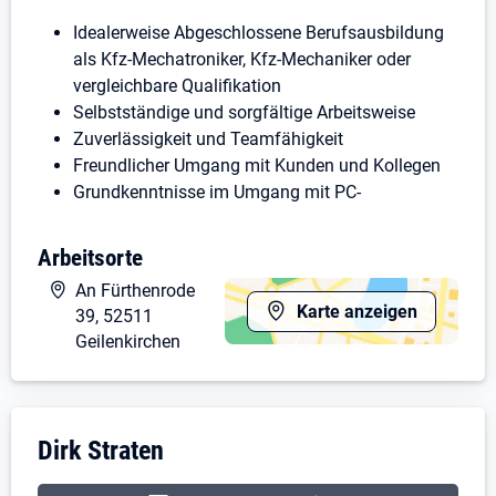
Idealerweise Abgeschlossene Berufsausbildung
als Kfz-Mechatroniker, Kfz-Mechaniker oder
vergleichbare Qualifikation
Selbstständige und sorgfältige Arbeitsweise
Zuverlässigkeit und Teamfähigkeit
Freundlicher Umgang mit Kunden und Kollegen
Grundkenntnisse im Umgang mit PC-
Anwendungen
Arbeitsorte
Wir bieten
An Fürthenrode
Karte anzeigen
Teilzeitstelle mit ca. 20 Wochenstunden
39, 52511
Langfristige Perspektive
Geilenkirchen
Abwechslungsreiche Tätigkeiten in Werkstatt und
Fahrzeugverkauf
Kurze Entscheidungswege
Unternehmensdarstellung: Dirk Straten
Dirk Straten
Leistungsgerechte Vergütung
Wir suchen eine Person, die eigenverantwortlich