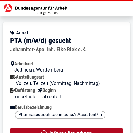
Zur Jobsuche Startseite
Stellendetails zu: PTA (m/w/d) ge
PTA (m/w/d) gesucht
PTA (m/w/d) gesucht
Kopfbereich
Angebotsart:
Arbeit
PTA (m/w/d) gesucht
Arbeitgeber:
Johanniter-Apo. Inh. Elke Riek e.K.
Besondere Merkmale
Arbeitsort
Jettingen, Württemberg
Anstellungsart
Vollzeit, Teilzeit (Vormittag, Nachmittag)
Befristung
Beginn
unbefristet
ab sofort
Berufsbezeichnung
Pharmazeutisch-technische/r Assistent/in