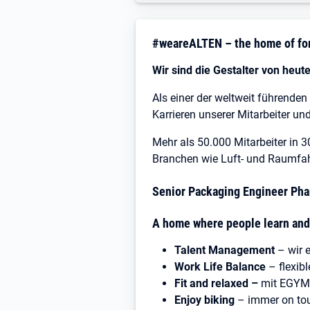
Stellenbeschreibung
#weareALTEN – the home of for
Wir sind die Gestalter von heut
Als einer der weltweit führenden
Karrieren unserer Mitarbeiter un
Mehr als 50.000 Mitarbeiter in 
Branchen wie Luft- und Raumfahr
Senior Packaging Engineer Pha
A home where people learn and
Talent Management
– wir e
Work Life Balance
– flexib
Fit and relaxed –
mit EGYM
Enjoy biking
– immer on tou