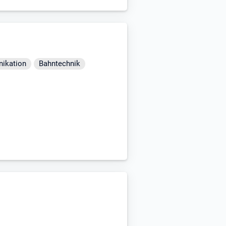
nieurwesen, Logistik,
GxP-regulierten Umfeld mit –
nikation
Bahntechnik
itätssysteme
trukturieren
ationalität, ethnischer und
 Identität.