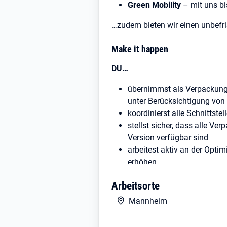
Green Mobility
– mit uns bi
…zudem bieten wir einen unbefri
Make it happen
DU…
übernimmst als Verpackungs
unter Berücksichtigung von 
koordinierst alle Schnittste
stellst sicher, dass alle Ver
Version verfügbar sind
arbeitest aktiv an der Opt
erhöhen
stellst sicher, dass alle 
Arbeitsorte
unterstützt bei Audits (int
Mannheim
Be our forward thinker