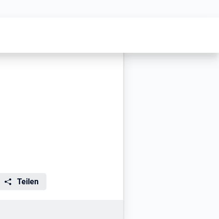
all gender)
Teilen