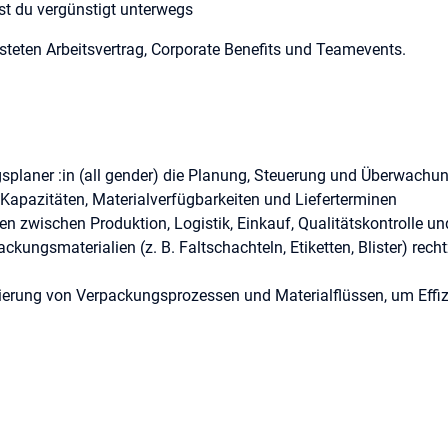
st du vergünstigt unterwegs
steten Arbeitsvertrag, Corporate Benefits und Teamevents.
planer :in (all gender) die Planung, Steuerung und Überwachu
Kapazitäten, Materialverfügbarkeiten und Lieferterminen
llen zwischen Produktion, Logistik, Einkauf, Qualitätskontrolle u
packungsmaterialien (z. B. Faltschachteln, Etiketten, Blister) recht
imierung von Verpackungsprozessen und Materialflüssen, um Effi
Verpackungsaktivitäten GMP- und GDP-konform durchgeführt werde
ern und extern) im Bereich Packaging und Supply Chain