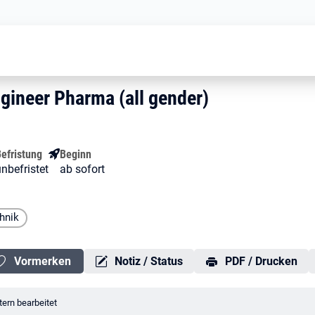
Senior Packaging Engineer Pharma (
 Engineer Pharma (all gender)
ngineer Pharma (all gender)
gineer Pharma (all gender)
efristung
Beginn
nbefristet
ab sofort
hnik
Vormerken
Notiz / Status
PDF / Drucken
erungsdatum:
ern bearbeitet