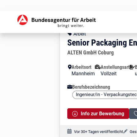
Zur Jobsuche Startseite
Stellendetails zu: 
Senior Packaging
Senior Packaging E
Kopfbereich
Angebotsart:
Arbeit
Senior Packaging En
Arbeitgeber:
ALTEN GmbH Coburg
Besondere Merkmale
Arbeitsort
Anstellungsart
B
Mannheim
Vollzeit
u
Berufsbezeichnung
Ingenieur/in - Verpackungstec
Info zur Bewerbung
Veröffentlichungsdatum:
Änd
Vor 30+ Tagen veröffentlicht
Gest