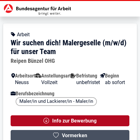
Zur Jobsuche Startseite
Stellendetails zu: Wir suchen dic
Wir suchen dich! Malergesell
Wir suchen dich! Malergeselle (m
Kopfbereich
Angebotsart:
Arbeit
Wir suchen dich! Malergeselle (m/w/d)
für unser Team
Arbeitgeber:
Reipen Bünzel OHG
Besondere Merkmale
Arbeitsort
Anstellungsart
Befristung
Beginn
Neuss
Vollzeit
unbefristet
ab sofort
Berufsbezeichnung
Maler/in und Lackierer/in - Maler/in
Info zur Bewerbung
Vormerken