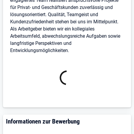
engagiertes Team realisiert anspruchsvolle Projekte
(Voraussetzung)
für Privat- und Geschäftskunden zuverlässig und
Klingt interessant?
lösungsorientiert. Qualität, Teamgeist und
Kundenzufriedenheit stehen bei uns im Mittelpunkt.
Dann freuen wir uns darauf, Dich kennenzulernen!
Als Arbeitgeber bieten wir ein kollegiales
Arbeitsumfeld, abwechslungsreiche Aufgaben sowie
Bewirb Dich jetzt oder melde Dich unkompliziert bei
langfristige Perspektiven und
uns:
Entwicklungsmöglichkeiten.
info@rb-interior.design
02131 899 794
www.rb-interior.design
Informationen zur Bewerbung