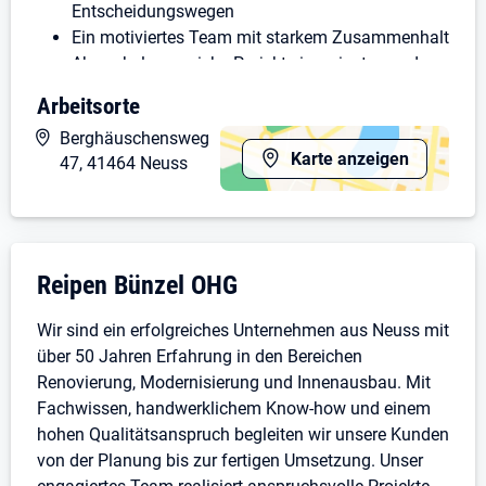
Entscheidungswegen
Ein motiviertes Team mit starkem Zusammenhalt
Abwechslungsreiche Projekte im privaten und
gewerblichen Bereich
Arbeitsorte
Wertschätzung für deine Arbeit und deine Ideen
Berghäuschensweg
Moderne Arbeitsweisen und hochwertige
Karte anzeigen
47, 41464 Neuss
Materialien
Entwicklungsmöglichkeiten und langfristige
Perspektiven
Das bringst Du mit
Unternehmensdarstellung: Reipen Bünzel 
Reipen Bünzel OHG
Motivation und Zuverlässigkeit
Wir sind ein erfolgreiches Unternehmen aus Neuss mit
Teamgeist und Verantwortungsbewusstsein
über 50 Jahren Erfahrung in den Bereichen
Freude an der Arbeit rund um Immobilien
Renovierung, Modernisierung und Innenausbau. Mit
Handwerkliches Geschick oder Interesse an der
Fachwissen, handwerklichem Know-how und einem
Branche
hohen Qualitätsanspruch begleiten wir unsere Kunden
Selbstständige und sorgfältige Arbeitsweise
von der Planung bis zur fertigen Umsetzung. Unser
Einen Führerschein der Klasse B