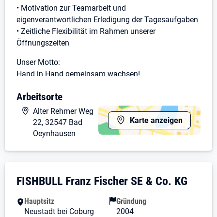
• Motivation zur Teamarbeit und
eigenverantwortlichen Erledigung der Tagesaufgaben
• Zeitliche Flexibilität im Rahmen unserer
Öffnungszeiten
Unser Motto:
Hand in Hand gemeinsam wachsen!
Bewirb dich bequem online auf unserer Homepage
Arbeitsorte
www.sonderpreis-
Alter Rehmer Weg
baumarkt.com/karriere/stellenangebote/
oder per E-
Karte anzeigen
22, 32547 Bad
Mail an
bewerbung@sonderpreis-baumarkt.de
.
Oeynhausen
Dein Ansprechpartner Mario Rüter freut sich darauf,
dich kennenzulernen.
Unternehmensdarstellung: FISHBULL Franz
Bitte beachte, dass wir aus Sicherheitsgründen weder
FISHBULL Franz Fischer SE & Co. KG
WORD-Dokumente noch Hyperlinks öffnen können
Hauptsitz
Gründung
und schriftliche Bewerbungen nicht zurückgesendet
Neustadt bei Coburg
2004
werden.