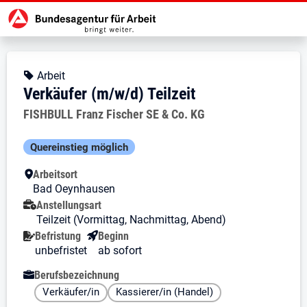
Zur Jobsuche Startseite
Stellendetails zu: Verkäufer (m/w/d
Verkäufer (m/w/d) Teilzeit
Verkäufer (m/w/d) Teilzeit
Kopfbereich
Angebotsart:
Arbeit
Verkäufer (m/w/d) Teilzeit
Arbeitgeber:
FISHBULL Franz Fischer SE & Co. KG
Besondere Merkmale
Quereinstieg möglich
Arbeitsort
Bad Oeynhausen
Anstellungsart
Teilzeit (Vormittag, Nachmittag, Abend)
Befristung
Beginn
unbefristet
ab sofort
Berufsbezeichnung
Verkäufer/in
Kassierer/in (Handel)