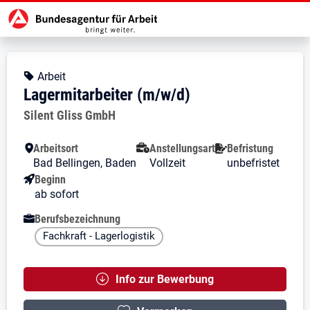
Zur Jobsuche Startseite
Stellendetails zu: Lagermitarbeite
Lagermitarbeiter (m/w/d)
Lagermitarbeiter (m/w/d)
Kopfbereich
Angebotsart:
Arbeit
Lagermitarbeiter (m/w/d)
Arbeitgeber:
Silent Gliss GmbH
Besondere Merkmale
Arbeitsort
Anstellungsart
Befristung
Bad Bellingen, Baden
Vollzeit
unbefristet
Beginn
ab sofort
Berufsbezeichnung
Fachkraft - Lagerlogistik
Info zur Bewerbung