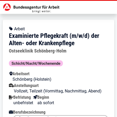
Zur Jobsuche Startseite
Stellendetails zu: Examinierte Pf
Examinierte Pflegekraft (m/w
Examinierte Pflegekraft (m/w/d) d
Kopfbereich
Angebotsart:
Arbeit
Examinierte Pflegekraft (m/w/d) der
Alten- oder Krankenpflege
Arbeitgeber:
Ostseeklinik Schönberg-Holm
Besondere Merkmale
Schicht/Nacht/Wochenende
Arbeitsort
Schönberg (Holstein)
Anstellungsart
Vollzeit, Teilzeit (Vormittag, Nachmittag, Abend)
Befristung
Beginn
unbefristet
ab sofort
Berufsbezeichnung