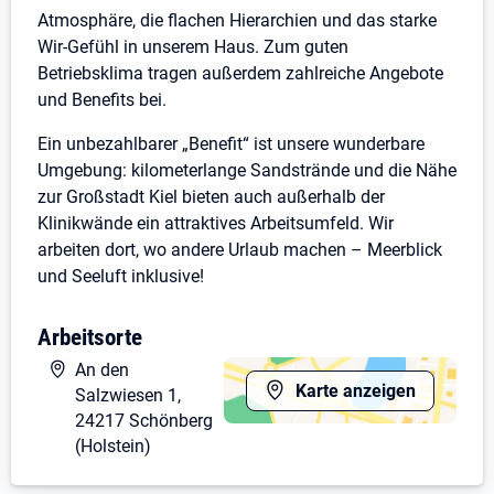
Atmosphäre, die flachen Hierarchien und das starke
Wir-Gefühl in unserem Haus. Zum guten
Betriebsklima tragen außerdem zahlreiche Angebote
und Benefits bei.
Ein unbezahlbarer „Benefit“ ist unsere wunderbare
Umgebung: kilometerlange Sandstrände und die Nähe
zur Großstadt Kiel bieten auch außerhalb der
Klinikwände ein attraktives Arbeitsumfeld. Wir
arbeiten dort, wo andere Urlaub machen – Meerblick
und Seeluft inklusive!
Wir suchen zum nächstmöglichen Termin eine
Arbeitsorte
Examinierte Pflegekraft (m/w/d) der Alten- oder
An den
Krankenpflege in Voll-/Teilzeit
Karte anzeigen
Salzwiesen 1,
24217 Schönberg
Ihre Aufgaben
(Holstein)
Professionelle und individuelle Pflege von