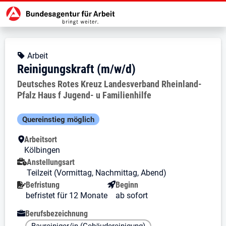
Zur Jobsuche Startseite
Stellendetails zu: Reinigungskraf
Reinigungskraft (m/w/d)
Reinigungskraft (m/w/d)
Kopfbereich
Angebotsart:
Arbeit
Reinigungskraft (m/w/d)
Arbeitgeber:
Deutsches Rotes Kreuz Landesverband Rheinland-
Pfalz Haus f Jugend- u Familienhilfe
Besondere Merkmale
Quereinstieg möglich
Arbeitsort
Kölbingen
Anstellungsart
Teilzeit (Vormittag, Nachmittag, Abend)
Befristung
Beginn
befristet für 12 Monate
ab sofort
Berufsbezeichnung