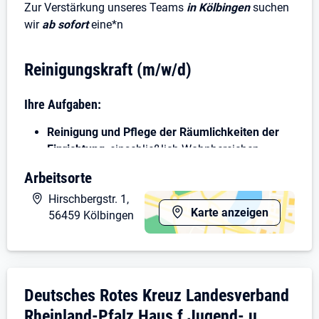
Zur Verstärkung unseres Teams
in Kölbingen
suchen
wir
ab sofort
eine*n
Reinigungskraft (m/w/d)
Ihre Aufgaben:
Reinigung und Pflege der Räumlichkeiten der
Einrichtung
, einschließlich Wohnbereichen,
Gemeinschaftsräumen, Büros und
Arbeitsorte
Sanitäranlagen.
Hirschbergstr. 1,
Sicherstellung von Sauberkeit und Hygiene
Karte anzeigen
56459 Kölbingen
gemäß den geltenden Standards.
Durchführung von regelmäßigen
Reinigungsarbeiten
wie Staubsaugen, Wischen
und Fensterputzen.
Entsorgung von Abfällen und Mülltrennung
nach
Unternehmensdarstellung: Deutsches Rotes
Deutsches Rotes Kreuz Landesverband
den vorgegebenen Richtlinien.
Rheinland-Pfalz Haus f Jugend- u