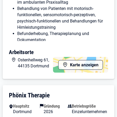
im ambulanten Praxisalltag
Behandlung von Patienten mit motorisch-
funktionellen, sensomotorisch-perzeptiven,
psychisch-funktionellen und Behandlungen für
Hirnleistungstraining
Befunderhebung, Therapieplanung und
Dokumentation
Durchführung von Einzeltherapien
Arbeitsorte
Beratung von Patienten und Angehörigen
Zusammenarbeit mit Ärzten, Angehörigen und
Ostenhellweg 61,
weiteren therapeutischen Berufsgruppen
Karte anzeigen
44135 Dortmund
Unterstützung beim Aufbau und der
Weiterentwicklung der Praxisstrukturen
Ihr Profil:
Unternehmensdarstellung: Phönix Therapi
Phönix Therapie
abgeschlossene Ausbildung als staatlich
anerkannte/r Ergotherapeut/in oder ein
Hauptsitz
Gründung
Betriebsgröße
entsprechendes Studium
Dortmund
2026
Einzelunternehmen