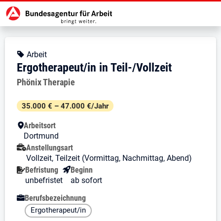
Zur Jobsuche Startseite
Stellendetails zu: Ergotherapeut/in
Ergotherapeut/in in Teil-/Vollz
Ergotherapeut/in in Teil-/Vollzeit
Kopfbereich
Angebotsart:
Arbeit
Ergotherapeut/in in Teil-/Vollzeit
Arbeitgeber:
Phönix Therapie
Besondere Merkmale
35.000 € – 47.000 €/Jahr
Arbeitsort
Dortmund
Anstellungsart
Vollzeit, Teilzeit (Vormittag, Nachmittag, Abend)
Befristung
Beginn
unbefristet
ab sofort
Berufsbezeichnung
Ergotherapeut/in