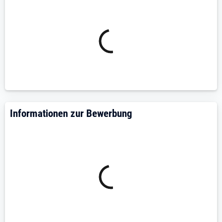
selbstständige, zuverlässige und
patientenorientierte Arbeitsweise
freundliches und professionelles Auftreten
Verantwortungsbewusstsein und Teamfähigkeit
Interesse an ambulanter ergotherapeutischer
Arbeit
Berufserfahrung ist wünschenswert, aber keine
zwingende Voraussetzung
Fortbildungen sind wünschenswert, aber keine
zwingende Voraussetzung
Informationen zur Bewerbung
Wir bieten:
unbefristete oder langfristige Anstellung in
Teilzeit oder Vollzeit
flexible Arbeitszeiten nach Absprache
ein modernes Praxisumfeld in zentraler Lage
abwechslungsreiche Patientenfälle
eigenständiges therapeutisches Arbeiten
wertschätzende Zusammenarbeit