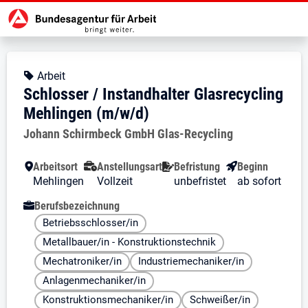
Zur Jobsuche Startseite
Stellendetails zu: Schlosser / In
Schlosser / Instandhalter Gl
Schlosser / Instandhalter Glasrec
Kopfbereich
Angebotsart:
Arbeit
Schlosser / Instandhalter Glasrecycling
Mehlingen (m/w/d)
Arbeitgeber:
Johann Schirmbeck GmbH Glas-Recycling
Besondere Merkmale
Arbeitsort
Anstellungsart
Befristung
Beginn
Mehlingen
Vollzeit
unbefristet
ab sofort
Berufsbezeichnung
Betriebsschlosser/in
Metallbauer/in - Konstruktionstechnik
Mechatroniker/in
Industriemechaniker/in
Anlagenmechaniker/in
Konstruktionsmechaniker/in
Schweißer/in