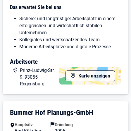
Das erwartet Sie bei uns
Sicherer und langfristiger Arbeitsplatz in einem
erfolgreichen und wirtschaftlich stabilen
Unternehmen
Kollegiales und wertschätzendes Team
Moderne Arbeitsplätze und digitale Prozesse
Flache Hierarchien und kurze
Arbeitsorte
Entscheidungswege
Individuelle Weiterbildungsmöglichkeiten
Prinz-Ludwig-Str.
Abwechslungsreiche Projekte statt eintöniger
Karte anzeigen
9, 93055
Routine
Regensburg
Angenehmes Arbeitsumfeld mitten in
Regensburg in modernen Büroräumen mit
Kühlung im Sommer
Unternehmensdarstellung: Bummer Hof P
Bummer Hof Planungs-GmbH
Vergütung & Benefits
Hauptsitz
Gründung
Wir bieten Ihnen eine leistungsgerechte Vergütung
Bad Kötzting
2006