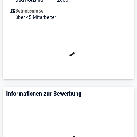
abhängig von Qualifikation und Erfahrung sowie
Betriebsgröße
attraktive Zusatzleistungen wie:
über 45 Mitarbeiter
30 Tage Urlaub
12,5 Monatsgehälter
flexible Arbeitszeiten
betriebliche Altersvorsorge
Die Position ist je nach Erfahrung und Stundenmodell
mit einem Jahresgehalt von ca. 32.000 € bis 48.000 €
brutto verbunden.
Ihre Aufgaben
Informationen zur Bewerbung
Rechnungs- und Nachtragsprüfung bis hin zur
Kostenkontrolle
Zuarbeit bei der Kostenverfolgung
Erstellung von Ausschreibungen und Mitwirkung
bei der Durchführung der Vergabe nach VOB
Abwicklung von rechtssicherem Schriftverkehr im