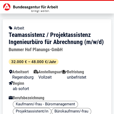
Zur Jobsuche Startseite
Stellendetails zu: Teamassistenz 
Teamassistenz / Projektassis
Teamassistenz / Projektassistenz
Kopfbereich
Angebotsart:
Arbeit
Teamassistenz / Projektassistenz
Ingenieurbüro für Abrechnung (m/w/d)
Arbeitgeber:
Bummer Hof Planungs-GmbH
Besondere Merkmale
32.000 € – 48.000 €/Jahr
Arbeitsort
Anstellungsart
Befristung
Regensburg
Vollzeit
unbefristet
Beginn
ab sofort
Berufsbezeichnung
Kaufmann/-frau - Büromanagement
Projektassistent/in
Bürokaufmann/-frau