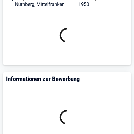
Marketingauftritt potenzieller Neukunden,
Nürnberg, Mittelfranken
1950
kombinierst passende SELLWERK Lösungen und
erfasst im Anschluss deine Sales-KPIs.
Persönliche Besuche
Du präsentierst deine Online Marketing Lösungen
vor Ort bei ansässigen Unternehmen in deiner
Region.
Professionelle Beratung
Mit Cross- und Upselling erarbeitest du mit
deinen Kunden finale Lösungen und verhandelst
auf Entscheider-Ebene bis zum
Informationen zur Bewerbung
Verkaufsabschluss.
Qualifikationen, die dich erfolgreich
machen…
Sales Expertise im B2B Außendienstvertrieb mit
Neukundenakquise und Up- und Cross-Selling
Idealerweise Know-How im Online Marketing