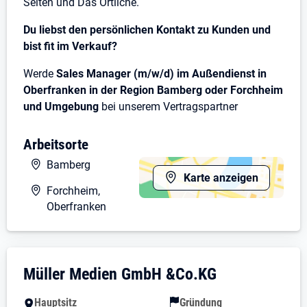
Seiten und Das Örtliche.
Du liebst den persönlichen Kontakt zu Kunden und
bist fit im Verkauf?
Werde
Sales Manager (m/w/d) im Außendienst in
Oberfranken in der Region Bamberg oder Forchheim
und Umgebung
bei unserem Vertragspartner
advantago GmbH & Co. KG und nutze das SELLWERK
Portfolio, um Digitalisierung bei klein- und
Arbeitsorte
mittelständischen Kunden erlebbar zu machen.
Bamberg
Karte anzeigen
Das sind deine Aufgaben
Forchheim,
Oberfranken
Täglich neue Kontakte
Du nimmst persönlich und telefonisch Kontakt zu
klein- und mittelständischen Unternehmen auf
und sicherst dir Verkaufstermine beim Kunden.
Unternehmensdarstellung: Müller Medien
Müller Medien GmbH &Co.KG
Spannende Recherche
Mit Hilfe moderner Analysetools ermittelst du den
Hauptsitz
Gründung