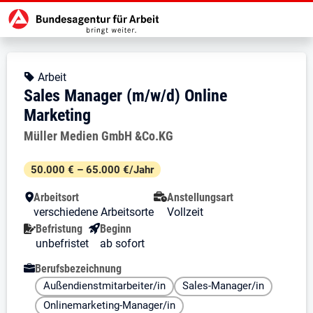
Zur Jobsuche Startseite
Stellendetails zu: Sales Manager 
Sales Manager (m/w/d) Onlin
Sales Manager (m/w/d) Online Ma
Kopfbereich
Angebotsart:
Arbeit
Sales Manager (m/w/d) Online
Marketing
Arbeitgeber:
Müller Medien GmbH &Co.KG
Besondere Merkmale
50.000 € – 65.000 €/Jahr
Arbeitsort
Anstellungsart
verschiedene Arbeitsorte
Vollzeit
Befristung
Beginn
unbefristet
ab sofort
Berufsbezeichnung
Außendienstmitarbeiter/in
Sales-Manager/in
Onlinemarketing-Manager/in