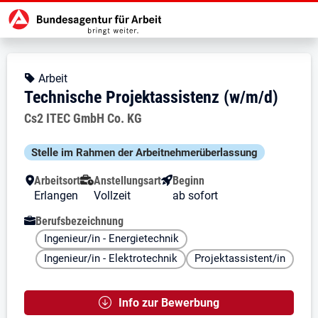
Zur Jobsuche Startseite
Stellendetails zu: Technische Pro
Technische Projektassistenz
Technische Projektassistenz (w/m
Kopfbereich
Angebotsart:
Arbeit
Technische Projektassistenz (w/m/d)
Arbeitgeber:
Cs2 ITEC GmbH Co. KG
Besondere Merkmale
Stelle im Rahmen der Arbeit­nehmer­über­lassung
Arbeitsort
Anstellungsart
Beginn
Erlangen
Vollzeit
ab sofort
Berufsbezeichnung
Ingenieur/in - Energietechnik
Ingenieur/in - Elektrotechnik
Projektassistent/in
Info zur Bewerbung