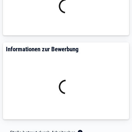
Acceptance Tests.
Sie prüfen Lieferantenangaben für
Komponentenhandbücher und achten auf
Vollständigkeit sowie Plausibilität.
Sie koordinieren sich mit internen und externen
Projektbeteiligten und unterstützen das Projekt in
allen erforderlichen Belangen.
Informationen zur Bewerbung
Sie arbeiten strukturiert, kommunikationsstark
und behalten Termine, Dokumente und offene
Punkte sicher im Blick.
Anforderungen:
Sie bringen eine erfolgreich abgeschlossene,
technische Ausbildung mit, vorzugsweise im
Bereich der Elektrotechnik.
Mehrjährige Berufserfahrung im Bereich der
technischen Projektassistenz für internationale
Anlagen, vorzugsweise im Bereich
Energieerzeugung / Energieübertragung.