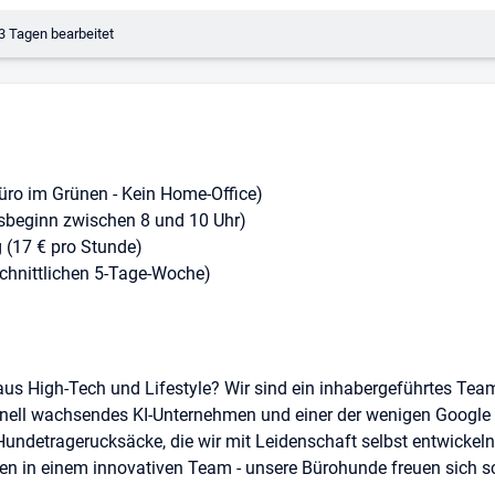
erungsdatum:
3 Tagen bearbeitet
Büro im Grünen - Kein Home-Office)
tsbeginn zwischen 8 und 10 Uhr)
 (17 € pro Stunde)
schnittlichen 5-Tage-Woche)
aus High-Tech und Lifestyle? Wir sind ein inhabergeführtes Te
hnell wachsendes KI-Unternehmen und einer der wenigen Google 
 Hundetragerucksäcke, die wir mit Leidenschaft selbst entwickeln
en in einem innovativen Team - unsere Bürohunde freuen sich s