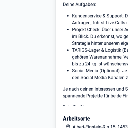
Deine Aufgaben:
Kundenservice & Support: D
Anfragen, führst Live-Calls
Projekt-Check: Über unser 
im Blick. Du erkennst, wo g
Strategie hinter unseren 
TARIGS-Lager & Logistik (B
gehören Warenannahme, Ver
bis zu 24 kg ist wünschensw
Social Media (Optional): Je
den Social-Media-Kanälen z
Je nach deinen Interessen und S
spannende Projekte für beide F
Dein Profil:
Quereinsteiger sind herzlich wi
Arbeitsorte
Gute Deutsch- oder Englischken
Albert-Einstein-Rin 15, 14
Zuverlässige, selbstständige un