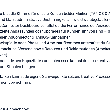
u bist die Stimme für unsere Kunden beider Marken (TARIGS & 
 und klärst administrative Unstimmigkeiten, wie etwa abgelaufene
AdConnector-Dashboard behältst du die Performance der Anzeige
ezielte Anpassungen oder Upgrades für Kunden sinnvoll sind – das
eigenen AdConnector & TARIGS-Kampagnen.
ackup): Je nach Phase und Arbeitsaufkommen unterstützt du fl
packung, Versand sowie Retouren und Reklamationen (Arbeiten
ert).
 nach deinen Kapazitäten und Interessen kannst du dich kreati
um Strahlen bringen.
tärken kannst du eigene Schwerpunkte setzen, kreative Prozesse
irmen übernehmen.
llkommen
ntnisse
532 Kleinmachnow
d eigenverantwortliche Arbeitsweise