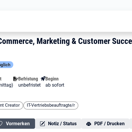
 Team-Allrounder E-Commerce, Mar
 E-Commerce, Marketing & Cu
-Commerce, Marketing & Customer
Commerce, Marketing & Customer Succe
glich
t
Befristung
Beginn
mittag)
unbefristet
ab sofort
nt Creator
IT-Vertriebsbeauftragte/r
Vormerken
Notiz / Status
PDF / Drucken