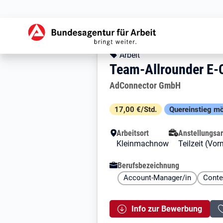
Zur Jobsuche Startseite
Stellendetails zu:
Team-Allrounder
Team-Allrounder E
Kopfbereich
Angebotsart:
Arbeit
Team-Allrounder E-
Arbeitgeber:
AdConnector GmbH
Besondere Merkmale
17,00 €/Std.
Quereinstieg mö
Arbeitsort
Anstellungsar
Kleinmachnow
Teilzeit (Vor
Berufsbezeichnung
Account-Manager/in
Conte
Info zur Bewerbung