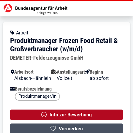
Zur Jobsuche Startseite
Stellendetails zu: Produktmanage
Produktmanager Frozen Food 
Produktmanager Frozen Food Reta
Kopfbereich
Angebotsart:
Arbeit
Produktmanager Frozen Food Retail &
Großverbraucher (w/m/d)
Arbeitgeber:
DEMETER-Felderzeugnisse GmbH
Besondere Merkmale
Arbeitsort
Anstellungsart
Beginn
Alsbach-Hähnlein
Vollzeit
ab sofort
Berufsbezeichnung
Produktmanager/in
Info zur Bewerbung
Vormerken