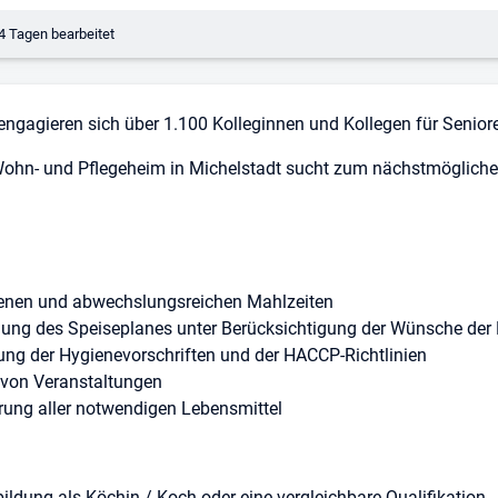
erungsdatum:
4 Tagen bearbeitet
ngagieren sich über 1.100 Kolleginnen und Kollegen für Senior
hn- und Pflegeheim in Michelstadt sucht zum nächstmöglichen
enen und abwechslungsreichen Mahlzeiten
ellung des Speiseplanes unter Berücksichtigung der Wünsche d
ng der Hygienevorschriften und der HACCP-Richtlinien
 von Veranstaltungen
rung aller notwendigen Lebensmittel
ldung als Köchin / Koch oder eine vergleichbare Qualifikation