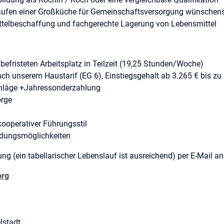
läufen einer Großküche für Gemeinschaftsversorgung wünschen
ttelbeschaffung und fachgerechte Lagerung von Lebensmittel
befristeten Arbeitsplatz in Teilzeit (19,25 Stunden/Woche)
ch unserem Haustarif (EG 6), Einstiegsgehalt ab 3.265 € bis zu 3
chläge +Jahressonderzahlung
orge
kooperativer Führungsstil
ldungsmöglichkeiten
ng (ein tabellarischer Lebenslauf ist ausreichend) per E-Mail an
org
helstadt
t
lstadt