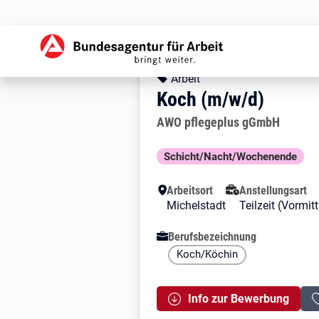
Zur Jobsuche Startseite
Stellendetails zu: 
Koch (m/w/d)
Koch (m/w/d)
Kopfbereich
Angebotsart:
Arbeit
Koch (m/w/d)
Arbeitgeber:
AWO pflegeplus gGmbH
Besondere Merkmale
Schicht/Nacht/Wochenende
Arbeitsort
Anstellungsart
Michelstadt
Teilzeit (Vormi
Berufsbezeichnung
Koch/Köchin
Info zur Bewerbung