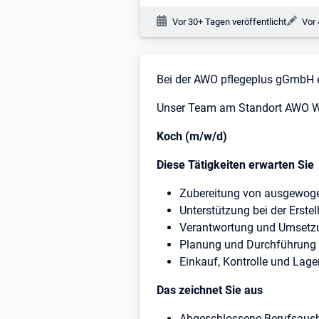
Veröffentlichungsdatum:
Änd
Vor 30+ Tagen veröffentlicht
Vor 
Stellenbeschreibung
Bei der AWO pflegeplus gGmbH e
Unser Team am Standort AWO Wo
Koch (m/w/d)
Diese Tätigkeiten erwarten Sie
Zubereitung von ausgewog
Unterstützung bei der Erst
Verantwortung und Umsetzu
Planung und Durchführung
Einkauf, Kontrolle und Lage
Das zeichnet Sie aus
Abgeschlossene Berufsausbi