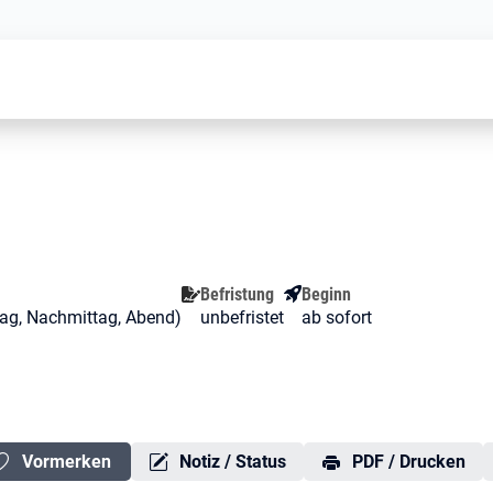
Koch (m/w/d)
Befristung
Beginn
ttag, Nachmittag, Abend)
unbefristet
ab sofort
Vormerken
Notiz / Status
PDF / Drucken