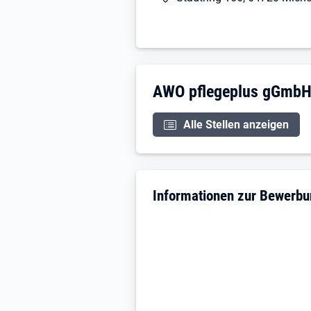
Unternehmensdarstellu
AWO pflegeplus gGmb
Alle Stellen anzeigen
Informationen zur Bewerb