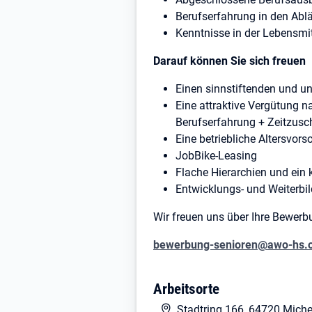
Berufserfahrung in den Ab
Kenntnisse in der Lebensmi
Darauf können Sie sich freuen
Einen sinnstiftenden und un
Eine attraktive Vergütung na
Berufserfahrung + Zeitzus
Eine betriebliche Altersvors
JobBike-Leasing
Flache Hierarchien und ein 
Entwicklungs- und Weiterbi
Wir freuen uns über Ihre Bewerbu
bewerbung-senioren@awo-hs.
AWO Wohn- und Pflegeheim Mic
Arbeitsorte
Stadtring 166, 64720 Michelstad
Stadtring 166, 64720 Miche