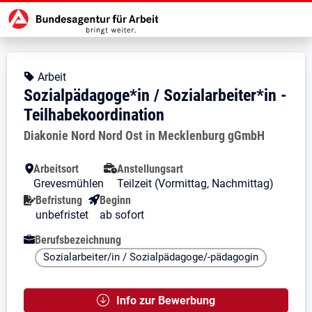
Zur Jobsuche Startseite
Stellendetails zu: Sozialpädagoge*
Sozialpädagoge*in / Sozialarb
Sozialpädagoge*in / Sozialarbeite
Kopfbereich
Angebotsart:
Arbeit
Sozialpädagoge*in / Sozialarbeiter*in -
Teilhabekoordination
Arbeitgeber:
Diakonie Nord Nord Ost in Mecklenburg gGmbH
Besondere Merkmale
Arbeitsort
Anstellungsart
Grevesmühlen
Teilzeit (Vormittag, Nachmittag)
Befristung
Beginn
unbefristet
ab sofort
Berufsbezeichnung
Sozialarbeiter/in / Sozialpädagoge/-pädagogin
Info zur Bewerbung