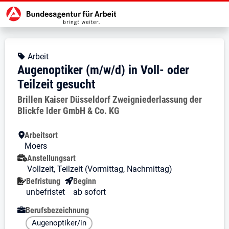
Zur Jobsuche Startseite
Stellendetails zu: Augenoptiker (m
Augenoptiker (m/w/d) in Voll-
Augenoptiker (m/w/d) in Voll- oder
Kopfbereich
Angebotsart:
Arbeit
Augenoptiker (m/w/d) in Voll- oder
Teilzeit gesucht
Arbeitgeber:
Brillen Kaiser Düsseldorf Zweigniederlassung der
Blickfe lder GmbH & Co. KG
Besondere Merkmale
Arbeitsort
Moers
Anstellungsart
Vollzeit, Teilzeit (Vormittag, Nachmittag)
Befristung
Beginn
unbefristet
ab sofort
Berufsbezeichnung
Augenoptiker/in