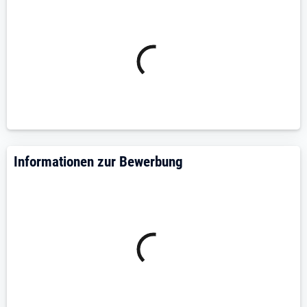
how kontinuierlich auszubauen.
Das bieten wir Ihnen
Überdurchschnittliches Gehalt
Attraktive Sozialleistungen
6 Wochen Urlaub
Eigenverantwortliches Arbeiten
Beste Entwicklungs- und Weiterbildungschancen
Langfristige Perspektive in einem stabilen
Informationen zur Bewerbung
Unternehmen
Das bringen Sie mit
Sie sind ausgebildete/r Augenoptiker/in oder
Augenoptikmeister/in (m/w/d) und arbeiten mit
Leidenschaft für Ihr Handwerk. Sie beraten individuell,
denken mit und haben ein feines Gespür für
Brillenmode.