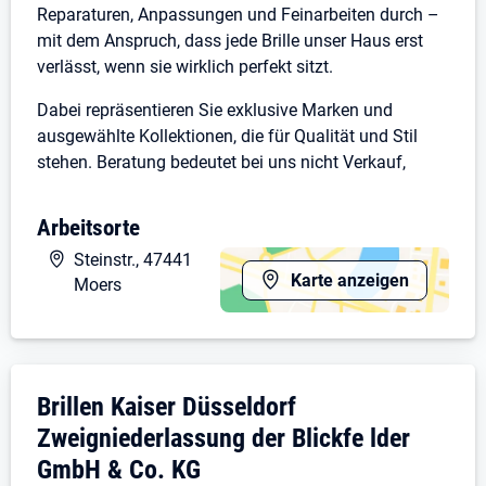
Reparaturen, Anpassungen und Feinarbeiten durch –
mit dem Anspruch, dass jede Brille unser Haus erst
verlässt, wenn sie wirklich perfekt sitzt.
Dabei repräsentieren Sie exklusive Marken und
ausgewählte Kollektionen, die für Qualität und Stil
stehen. Beratung bedeutet bei uns nicht Verkauf,
sondern echte Begeisterung für gutes Sehen.
Arbeitsorte
Arbeiten im Team – wachsen mit Perspektive
Steinstr., 47441
Karte anzeigen
Wir sind ein eingespieltes Team, das Wert auf
Moers
gegenseitige Unterstützung, offene Kommunikation
und Freude an der Arbeit legt. Ihre Ideen sind
willkommen, Ihre Entwicklung ist gewünscht.
Unternehmensdarstellung: Brillen Kaiser D
Brillen Kaiser Düsseldorf
Nach einer strukturierten Einarbeitung übernehmen
Sie Verantwortung und arbeiten selbstständig in
Zweigniederlassung der Blickfe lder
Ihrem Fachbereich. Gleichzeitig bieten wir Ihnen
GmbH & Co. KG
vielfältige Weiterbildungsmöglichkeiten, um Ihr Know-