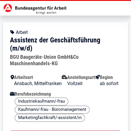
Zur Jobsuche Startseite
Stellendetails zu: Assistenz der 
Assistenz der Geschäftsführ
Assistenz der Geschäftsführung 
Kopfbereich
Angebotsart:
Arbeit
Assistenz der Geschäftsführung
(m/w/d)
Arbeitgeber:
BGU Baugeräte-Union GmbH&Co
Maschinenhandels-KG
Besondere Merkmale
Arbeitsort
Anstellungsart
Beginn
Ansbach, Mittelfranken
Vollzeit
ab sofort
Berufsbezeichnung
Industriekaufmann/-frau
Kaufmann/-frau - Büromanagement
Marketingfachkraft/-assistent/in