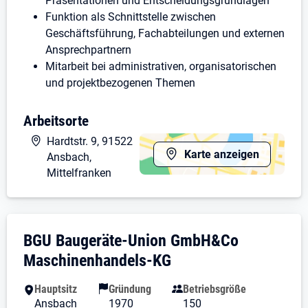
Präsentationen und Entscheidungsgrundlagen
Funktion als Schnittstelle zwischen
Geschäftsführung, Fachabteilungen und externen
Ansprechpartnern
Mitarbeit bei administrativen, organisatorischen
und projektbezogenen Themen
Schrittweise Übernahme eigener
Verantwortungsbereiche im Rahmen der
Arbeitsorte
Einarbeitung
Hardtstr. 9, 91522
Karte anzeigen
Ansbach,
Unsere Erwartungen:
Mittelfranken
Abgeschlossene kaufmännische Ausbildung,
Tätigkeit im Marketing, Öffentlichkeitsarbeit oder
eine vergleichbare Qualifikation
Unternehmensdarstellung: BGU Baugerät
BGU Baugeräte-Union GmbH&Co
Berufserfahrung in Assistenz-, Office- oder
Verwaltungsfunktionen von Vorteil
Maschinenhandels-KG
Strukturierte, zuverlässige und selbstständige
Arbeitsweise
Hauptsitz
Gründung
Betriebsgröße
Hohes Maß an Diskretion,
Ansbach
1970
150