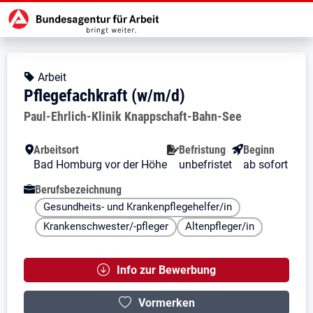
Zur Jobsuche Startseite
Stellendetails zu: Pflegefachkraft
Pflegefachkraft (w/m/d)
Pflegefachkraft (w/m/d)
Kopfbereich
Angebotsart:
Arbeit
Pflegefachkraft (w/m/d)
Arbeitgeber:
Paul-Ehrlich-Klinik Knappschaft-Bahn-See
Besondere Merkmale
Arbeitsort
Befristung
Beginn
Bad Homburg vor der Höhe
unbefristet
ab sofort
Berufsbezeichnung
Gesundheits- und Krankenpflegehelfer/in
Krankenschwester/-pfleger
Altenpfleger/in
Info zur Bewerbung
Vormerken